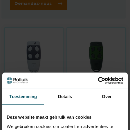
Demandez-nous
CARDIN
CARDIN
TXC486400 Émetteur
TXQ4494P0 Émetteur
Toestemming
Details
Over
manuel à 4 canaux
manuel à 4 canaux
vert
En stock
En stock
Deze website maakt gebruik van cookies
70,95
64,95
We gebruiken cookies om content en advertenties te