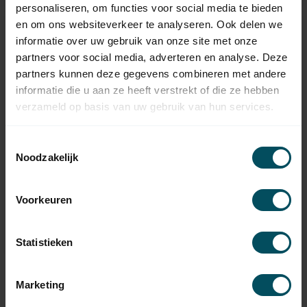
personaliseren, om functies voor social media te bieden
en om ons websiteverkeer te analyseren. Ook delen we
informatie over uw gebruik van onze site met onze
partners voor social media, adverteren en analyse. Deze
partners kunnen deze gegevens combineren met andere
informatie die u aan ze heeft verstrekt of die ze hebben
verzameld op basis van uw gebruik van hun services.
Toestemmingsselectie
Noodzakelijk
CARDIN
CARDIN
TXQ4492P0 Émetteur
TXQPRO486-4
manuel à 2 canaux
Voorkeuren
En stock
En stock
59,95
149,95
Statistieken
Marketing