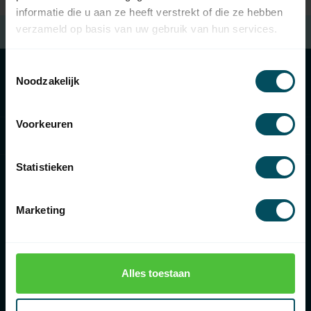
informatie die u aan ze heeft verstrekt of die ze hebben
verzameld op basis van uw gebruik van hun services.
Frais de port
à partir de 100 € d'achat (en NL)
Toestemmingsselectie
Noodzakelijk
Catégories
Voorkeuren
Informations
Statistieken
Marketing
€
Rolluikonderdelen.nl
Alles toestaan
Bolderweg 43, 8243 RD Lelystad, Nederland