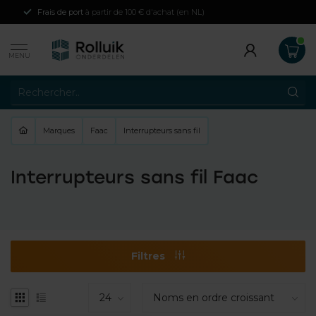
Frais de port
à partir de 100 € d'achat (en NL)
MENU
Marques
Faac
Interrupteurs sans fil
Interrupteurs sans fil Faac
Filtres