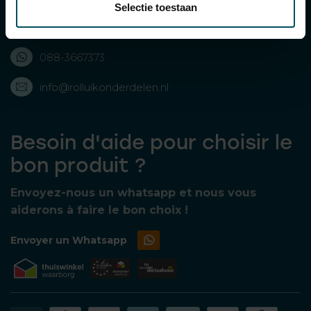
Selectie toestaan
088-3667373
088-3667373
info@rolluikonderdelen.nl
Besoin d'aide pour choisir le
bon produit ?
Envoyez-nous un whatsapp et nous vous
aiderons à faire le bon choix !
Envoyer un Whatsapp