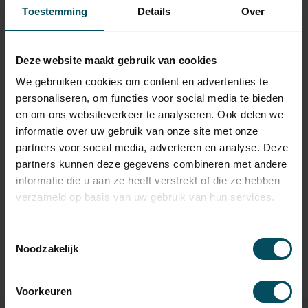
Toestemming
Details
Over
Deze website maakt gebruik van cookies
We gebruiken cookies om content en advertenties te
personaliseren, om functies voor social media te bieden
en om ons websiteverkeer te analyseren. Ook delen we
informatie over uw gebruik van onze site met onze
ALTRON
partners voor social media, adverteren en analyse. Deze
Support de moteur
partners kunnen deze gegevens combineren met andere
Easy-clip avec trous
sur 48/60 mm
informatie die u aan ze heeft verstrekt of die ze hebben
En stock
verzameld op basis van uw gebruik van hun services.
5,95
Toestemmingsselectie
Noodzakelijk
Voorkeuren