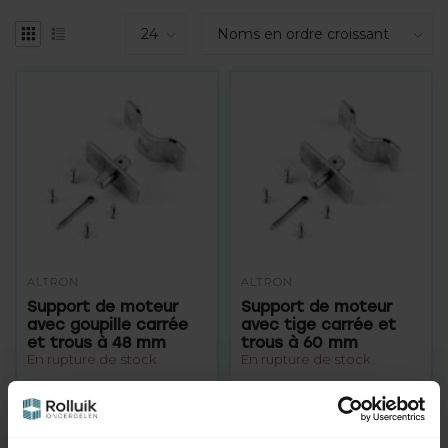
ALTRON
ALTRON
Support de moteur
Support de moteur
avec goupille carrée
avec tige carrée et
et trous à 48 mm
trous à 60 mm
En rupture de stock
En rupture de stock
6,95
6,95