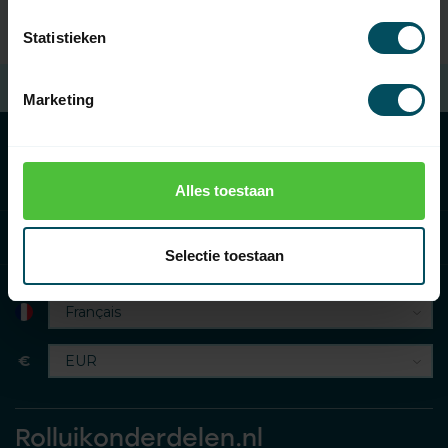
Statistieken
Frais de port
à partir de 100 € d'achat (en NL)
Marketing
Catégories
Alles toestaan
Informations
Selectie toestaan
€
Rolluikonderdelen.nl