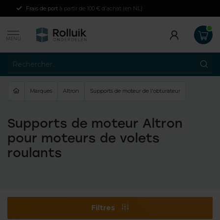
Frais de port
à partir de 100 € d'achat (en NL)
MENU
Marques
Altron
Supports de moteur de l'obturateur
Supports de moteur Altron
pour moteurs de volets
roulants
Filtres