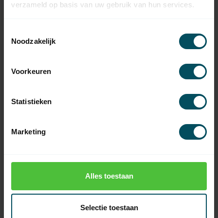
verzameld op basis van uw gebruik van hun services.
6,95
7,95
Toestemmingsselectie
Noodzakelijk
Voorkeuren
Statistieken
Marketing
SOMFY
SOMFY
Connexion rigide
Connexion rigide
Lock-to-Play 8k60 -
OctoEasy
125-165
Alles toestaan
En stock
En rupture de stock
4,95
6,95
Selectie toestaan