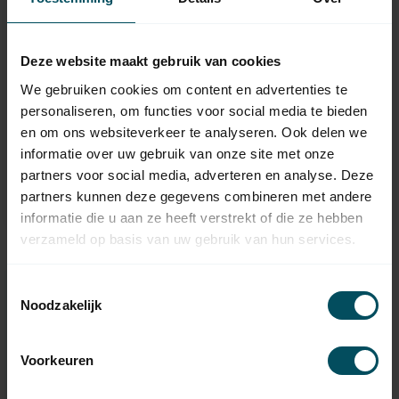
Deze website maakt gebruik van cookies
We gebruiken cookies om content en advertenties te
ELERO
ELERO
personaliseren, om functies voor social media te bieden
Émetteur manuel à 1
Émetteur manuel
canal LumeroCom
VarioCom à 6 canaux
en om ons websiteverkeer te analyseren. Ook delen we
avec curseur
informatie over uw gebruik van onze site met onze
En stock
En stock
partners voor social media, adverteren en analyse. Deze
partners kunnen deze gegevens combineren met andere
48,95
69,95
informatie die u aan ze heeft verstrekt of die ze hebben
verzameld op basis van uw gebruik van hun services.
Toestemmingsselectie
Besoin d’aide pour vous aider à
Noodzakelijk
faire le bon choix?
Contactez l'un de nos collaborateurs
Voorkeuren