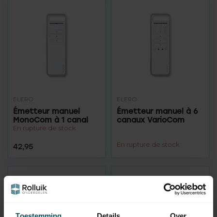
ELERO
ELERO
Émetteur manuel
Émetteur manuel à 6
MonoCom à 1 canal
canaux VarioCom
En rupture de stock
En rupture de stock
42,95
Toestemming
Details
Over