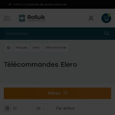
Affilié à la
Garantie de vente à domicile
MENU
Marques
Elero
Télécommande
Télécommandes Elero
Filtres