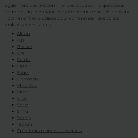
également des télécommandes d'autres marques dans
notre boutique en ligne. Nos émetteurs manuels peuvent
notamment être utilisés pour commander des volets
roulants et des stores.
Altron
Asa
Becker
Brel
Cardin
Faac
Faher
Hormann
Marantec
Mtec
Nice
Selve
Simu
Somfy
Tedsen
Émetteurs manuels universels