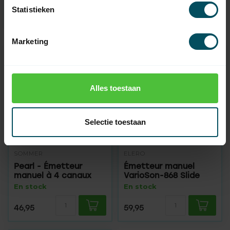
Demandez-nous
Statistieken
Marketing
Alles toestaan
Selectie toestaan
SOMMER
ELERO
Pearl - Émetteur
Émetteur manuel
manuel à 4 canaux
VarioSon-868 Slide
En stock
En stock
46,95
59,95