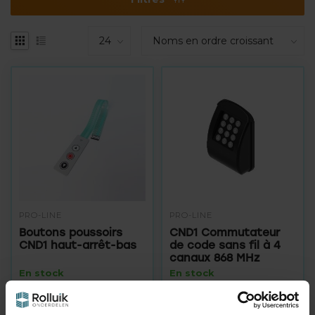
PRO-LINE
PRO-LINE
Boutons poussoirs
CND1 Commutateur
CND1 haut-arrêt-bas
de code sans fil à 4
canaux 868 MHz
En stock
En stock
24,95
134,95