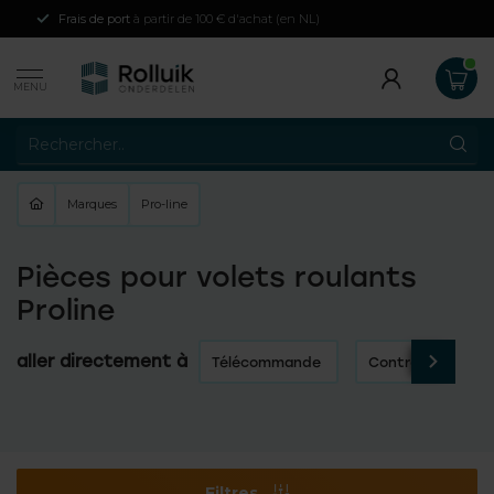
Frais de port
à partir de 100 € d'achat (en NL)
MENU
Marques
Pro-line
Pièces pour volets roulants
Proline
aller directement à
Télécommande
Contrôles de l'ob
Filtres