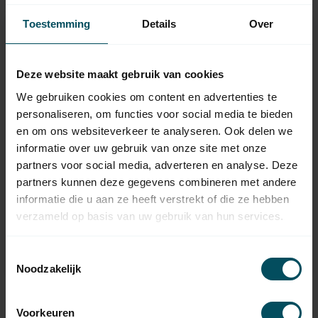
Toestemming
Details
Over
Deze website maakt gebruik van cookies
We gebruiken cookies om content en advertenties te
personaliseren, om functies voor social media te bieden
en om ons websiteverkeer te analyseren. Ook delen we
informatie over uw gebruik van onze site met onze
partners voor social media, adverteren en analyse. Deze
PRO-LINE
PRO-LINE
partners kunnen deze gegevens combineren met andere
CND1 Émetteur
Pro-Line CND1
manuel 868 MHz 2
récepteur universel à
informatie die u aan ze heeft verstrekt of die ze hebben
canaux noir
distance 868 Mhz
verzameld op basis van uw gebruik van hun services.
En stock
En stock
Toestemmingsselectie
29,95
89,95
Noodzakelijk
Voorkeuren