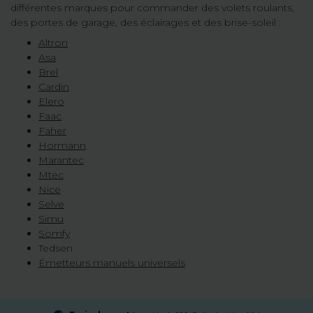
différentes marques pour commander des volets roulants,
des portes de garage, des éclairages et des brise-soleil :
Altron
Asa
Brel
Cardin
Elero
Faac
Faher
Hormann
Marantec
Mtec
Nice
Selve
Simu
Somfy
Tedsen
Émetteurs manuels universels