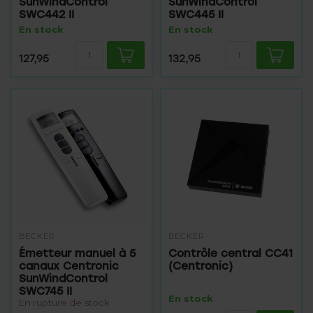
SunWindControl
SunWindControl
SWC442 II
SWC445 II
En stock
En stock
127,95
132,95
BECKER
BECKER
Émetteur manuel à 5
Contrôle central CC41
canaux Centronic
(Centronic)
SunWindControl
SWC745 II
En stock
En rupture de stock