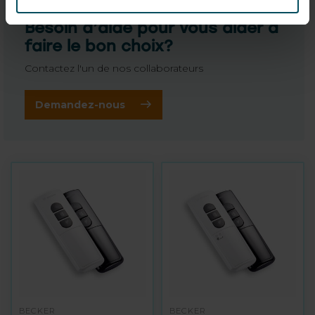
Besoin d’aide pour vous aider à
faire le bon choix?
Contactez l'un de nos collaborateurs
Demandez-nous
BECKER
BECKER