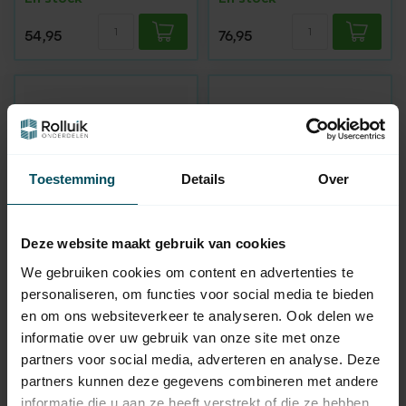
54,95
76,95
Toestemming
Details
Over
Deze website maakt gebruik van cookies
BECKER
BECKER
We gebruiken cookies om content en advertenties te
Émetteur manuel
Émetteur manuel
personaliseren, om functies voor social media te bieden
Centronic
Centronic
en om ons websiteverkeer te analyseren. Ook delen we
EasyControl EC5410-II
MemoControl MC441-II
à 10 canaux
à 1 canal
informatie over uw gebruik van onze site met onze
En stock
En stock
partners voor social media, adverteren en analyse. Deze
partners kunnen deze gegevens combineren met andere
99,95
97,95
informatie die u aan ze heeft verstrekt of die ze hebben