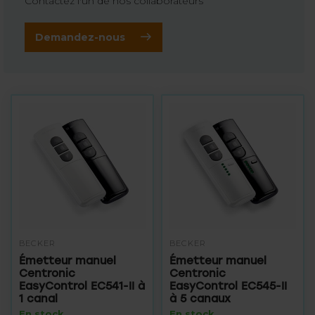
Contactez l'un de nos collaborateurs
Demandez-nous
BECKER
BECKER
Émetteur manuel
Émetteur manuel
Centronic
Centronic
EasyControl EC541-II à
EasyControl EC545-II
1 canal
à 5 canaux
En stock
En stock