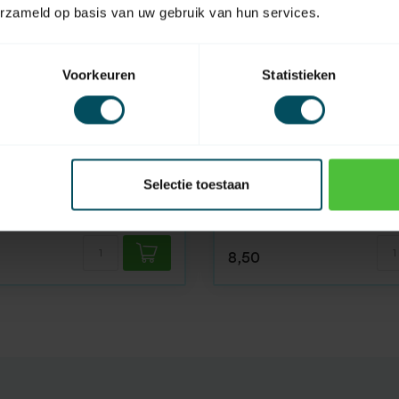
erzameld op basis van uw gebruik van hun services.
Voorkeuren
Statistieken
HUISMERK
Selectie toestaan
En stock
er acier/galvanisé 3 mm
Fil d'acier inoxydable 2
8,50