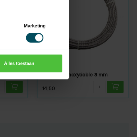
Marketing
HUISMERK
Alles toestaan
En stock
 mm
Fil d'acier inoxydable 3 mm
14,50