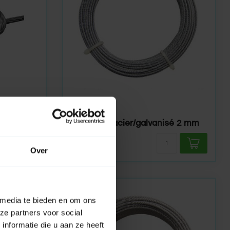
HUISMERK
En stock
Fil d'acier acier/galvanisé 2 mm
is
4,95
Over
 media te bieden en om ons
ze partners voor social
nformatie die u aan ze heeft