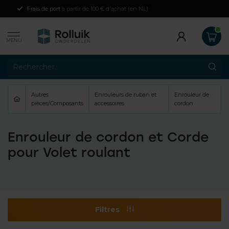
Frais de port
à partir de 100 € d'achat (en NL)
MENU
Autres
Enrouleurs de ruban et
Enrouleur de
pièces/Composants
accessoires
cordon
Enrouleur de cordon et Corde
pour Volet roulant
Filtres