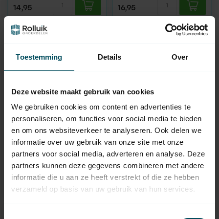
14,95
16,95
Toestemming
Details
Over
Deze website maakt gebruik van cookies
We gebruiken cookies om content en advertenties te
personaliseren, om functies voor social media te bieden
en om ons websiteverkeer te analyseren. Ook delen we
Dyneema 1,5 mm,
SIRAL
flexible, blanc
informatie over uw gebruik van onze site met onze
Guide de sangle
rosette en plastique
partners voor social media, adverteren en analyse. Deze
En stock
En stock
partners kunnen deze gegevens combineren met andere
informatie die u aan ze heeft verstrekt of die ze hebben
1,95
1,95
verzameld op basis van uw gebruik van hun services.
Toestemmingsselectie