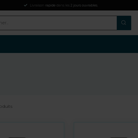
Livraison
rapide
dans les
2 jours ouvrables
.
oduits