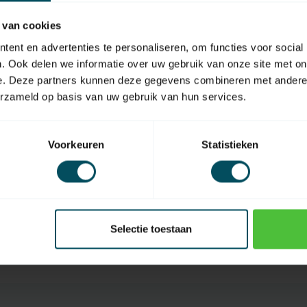
 van cookies
ent en advertenties te personaliseren, om functies voor social
. Ook delen we informatie over uw gebruik van onze site met on
e. Deze partners kunnen deze gegevens combineren met andere i
erzameld op basis van uw gebruik van hun services.
ASA
 de stock
En rupture de stock
Voorkeuren
Statistieken
 manuel 16 canaux
Mini émetteur manuel 
canaux noir
42,95
Selectie toestaan