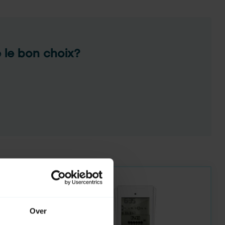
e le bon choix?
Over