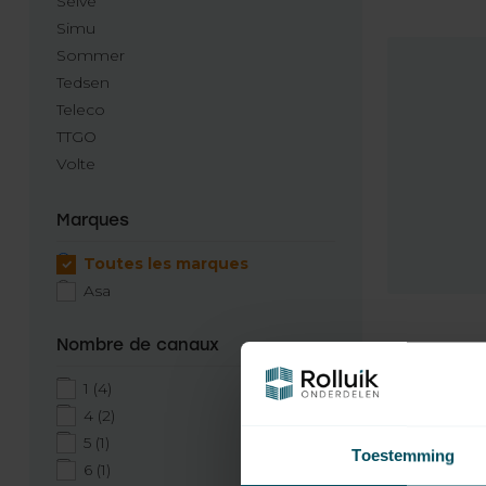
Selve
Simu
Sommer
Tedsen
Teleco
TTGO
Volte
Marques
Toutes les marques
Asa
Nombre de canaux
1
(4)
4
(2)
5
(1)
Toestemming
6
(1)