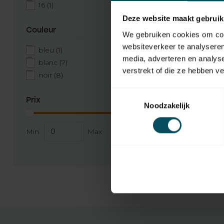
16
(1)
Deze website maakt gebruik
Couleur
We gebruiken cookies om cont
websiteverkeer te analyseren
bleu
(1)
media, adverteren en analys
blanc
(7)
verstrekt of die ze hebben v
noir
(8)
Toestemmingsselectie
ASA
Prix
En rupture
Noodzakelijk
Émetteur
Elegance
Min
Max
192,95