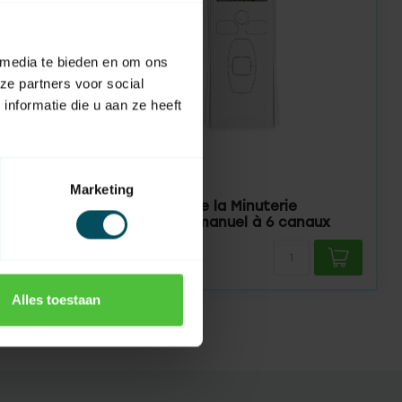
 media te bieden en om ons
ze partners voor social
nformatie die u aan ze heeft
ASA
En stock
Marketing
Contrôle de la Minuterie
G0 4
Émetteur manuel à 6 canaux
299,95
Alles toestaan