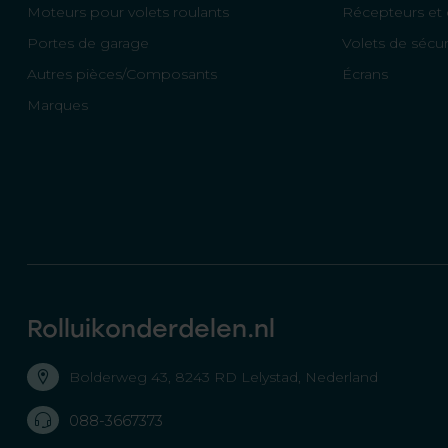
Moteurs pour volets roulants
Récepteurs et 
Portes de garage
Volets de sécur
Autres pièces/Composants
Écrans
Marques
Rolluikonderdelen.nl
Bolderweg 43, 8243 RD Lelystad, Nederland
088-3667373