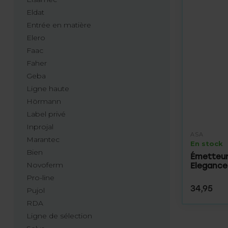
Eldat
Entrée en matière
Elero
Faac
Faher
Geba
Ligne haute
Hörmann
Label privé
Inprojal
ASA
Marantec
En stock
Bien
Émetteur
Novoferm
Elegance
Pro-line
34,95
Pujol
RDA
Ligne de sélection