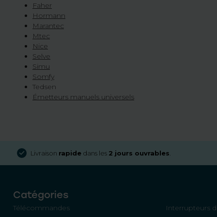
Faher
Hormann
Marantec
Mtec
Nice
Selve
Simu
Somfy
Tedsen
Émetteurs manuels universels
Livraison
rapide
dans les
2 jours ouvrables
.
Catégories
Télécommandes
Interrupteurs d