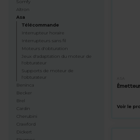
Somfy
Altron
Asa
Télécommande
Interrupteur horaire
Interrupteurs sans fil
Moteurs d'obturation
Jeux d'adaptation du moteur de
l'obturateur
Supports de moteur de
l'obturateur
ASA
Beninca
Émetteur 
Becker
Brel
Voir le p
Cardin
Cherubini
Crawford
Dickert
Elsamec