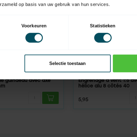
erzameld op basis van uw gebruik van hun services.
Voorkeuren
Statistieken
Selectie toestaan
SELVE
En stock
e guindeau avec axe
Engrenage à vent 1:5 ave
mm
hélice alu 8 côtés 40
5,95