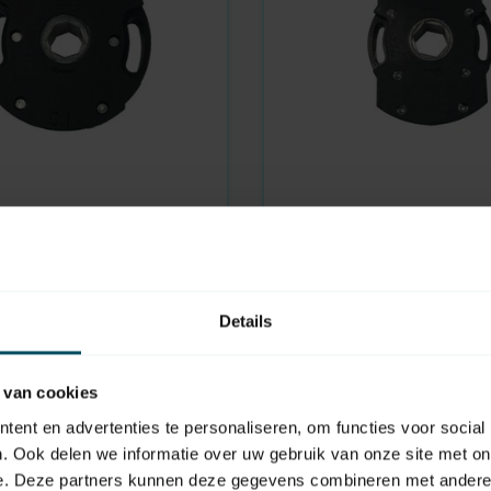
IMBAC
En stock
 de l'œillet roulant 1:5,
Volet roulant armature 1
e à la traction de 15 kg
résistance à la traction
Details
43,95
 van cookies
ent en advertenties te personaliseren, om functies voor social
. Ook delen we informatie over uw gebruik van onze site met on
e. Deze partners kunnen deze gegevens combineren met andere i