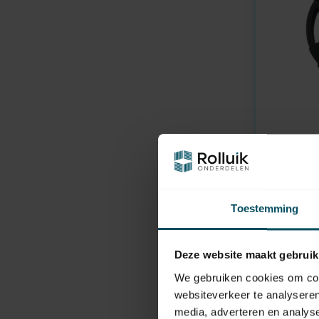
IMBAC
En stock
Engrenage
résistanc
Toestemming
40,95
Deze website maakt gebruik
We gebruiken cookies om cont
websiteverkeer te analyseren
media, adverteren en analys