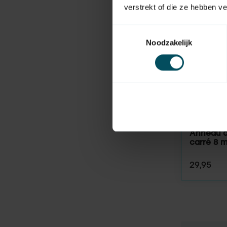
verstrekt of die ze hebben v
Toestemmingsselectie
Noodzakelijk
SELVE
En stock
Anneau d
carré 8 
29,95