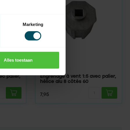
Marketing
Alles toestaan
SELVE
En stock
c palier,
Engrenage à vent 1:5 avec palier,
hélice alu 8 côtés 60
7,95