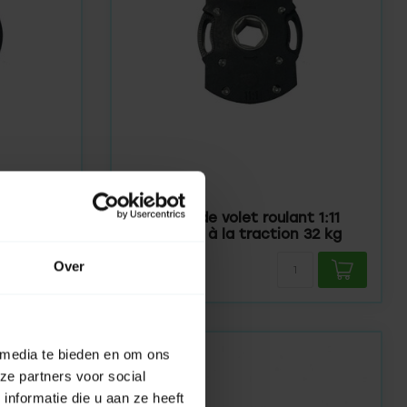
IMBAC
En stock
:8,
Armature de volet roulant 1:11
 22 kg
résistance à la traction 32 kg
Over
51,95
 media te bieden en om ons
ze partners voor social
nformatie die u aan ze heeft