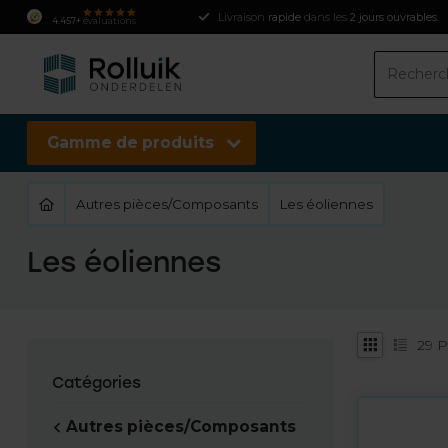
Livraison
rapide
dans les
2 jours ouvrables
.
4.457+
évaluations
Gamme de produits
Autres pièces/Composants
Les éoliennes
Les éoliennes
29
P
Catégories
Autres pièces/Composants