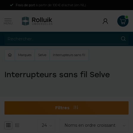
Frais de port
à partir de 100 € d'achat (en NL)
MENU
Marques
Selve
Interrupteurs sans fil
Interrupteurs sans fil Selve
Filtres