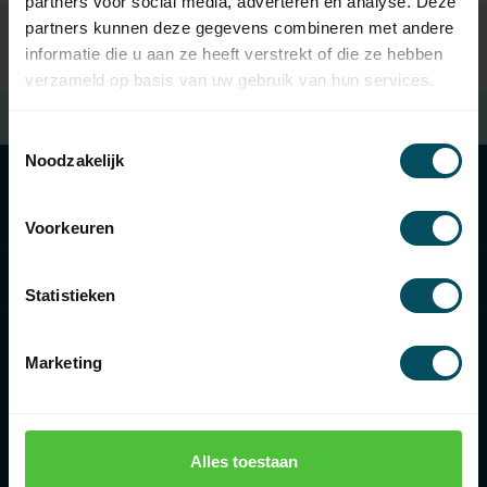
partners voor social media, adverteren en analyse. Deze
partners kunnen deze gegevens combineren met andere
informatie die u aan ze heeft verstrekt of die ze hebben
verzameld op basis van uw gebruik van hun services.
Frais de port
à partir de 100 € d'achat (en NL)
Toestemmingsselectie
Noodzakelijk
Catégories
Voorkeuren
Informations
Statistieken
Marketing
€
Alles toestaan