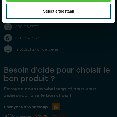
Rolluikonderdelen.nl
Selectie toestaan
Bolderweg 43, 8243 RD Lelystad, Nederland
088-3667373
088-3667373
info@rolluikonderdelen.nl
Besoin d'aide pour choisir le
bon produit ?
Envoyez-nous un whatsapp et nous vous
aiderons à faire le bon choix !
Envoyer un Whatsapp