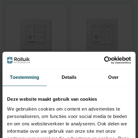
SELVE
SELVE
Commeo Minuterie BT
Commeo Wall Send -
Toestemming
Details
Over
émetteur mural à 1
canal
En stock
En stock
Deze website maakt gebruik van cookies
124,95
69,95
We gebruiken cookies om content en advertenties te
personaliseren, om functies voor social media te bieden
en om ons websiteverkeer te analyseren. Ook delen we
informatie over uw gebruik van onze site met onze