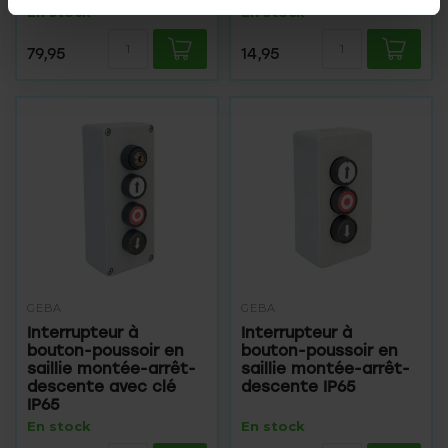
En stock
En stock
79,95
14,95
GEBA
GEBA
Interrupteur à
Interrupteur à
bouton-poussoir en
bouton-poussoir en
saillie montée-arrêt-
saillie montée-arrêt-
descente avec clé
descente IP65
IP65
En stock
En stock