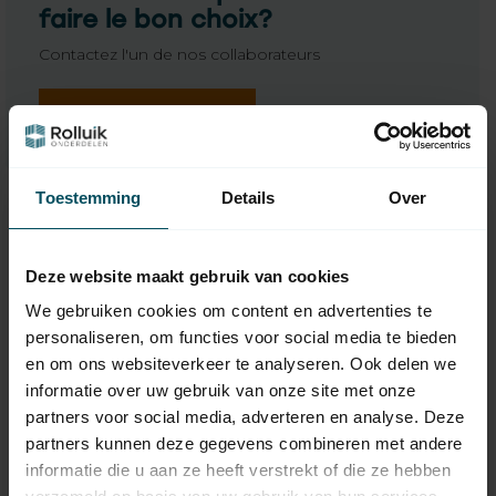
faire le bon choix?
Contactez l'un de nos collaborateurs
Demandez-nous
Toestemming
Details
Over
Deze website maakt gebruik van cookies
We gebruiken cookies om content en advertenties te
personaliseren, om functies voor social media te bieden
en om ons websiteverkeer te analyseren. Ook delen we
informatie over uw gebruik van onze site met onze
partners voor social media, adverteren en analyse. Deze
GEBA
GEBA
partners kunnen deze gegevens combineren met andere
Geba bouton rotatif
Interrupteur à bouton
informatie die u aan ze heeft verstrekt of die ze hebben
séparé pour
poussoir en saillie