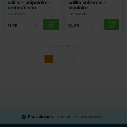
saillie - unipolaire -
saillie universel -
crème/blanc
bipolaire
En stock
En stock
11,95
14,95
Affiche
1
-
24
de 31
1
2
Frais de port
à partir de 100 € d'achat (en NL)