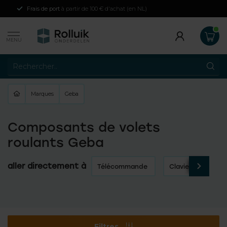
Frais de port
à partir de 100 € d'achat (en NL)
MENU
Marques
Geba
Composants de volets
roulants Geba
aller directement à
Télécommande
Clavier de code
Filtres