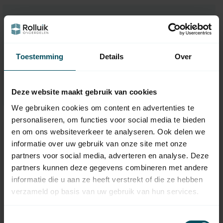
Besoin d’aide pour vous aider à
faire le bon choix?
Contactez l'un de nos collaborateurs
Toestemming
Details
Over
Demandez-nous
Deze website maakt gebruik van cookies
We gebruiken cookies om content en advertenties te
personaliseren, om functies voor social media te bieden
en om ons websiteverkeer te analyseren. Ook delen we
informatie over uw gebruik van onze site met onze
partners voor social media, adverteren en analyse. Deze
partners kunnen deze gegevens combineren met andere
informatie die u aan ze heeft verstrekt of die ze hebben
verzameld op basis van uw gebruik van hun services.
Toestemmingsselectie