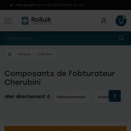
Frais de port
à partir de 100 € d'achat (en NL)
MENU
Marques
Cherubini
Composants de l'obturateur
Cherubini
aller directement à
Télécommande
Interrupteurs sans