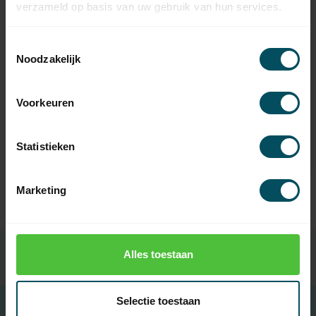
verzameld op basis van uw gebruik van hun services.
Toestemmingsselectie
Noodzakelijk
HUISMERK
HUISMERK
Porte moustiquaire
Rail inférieur de porte
plissée inclinée sur le
moustiquaire plissée
Voorkeuren
rail inférieur
En stock
En stock
Statistieken
39,95
29,95
Marketing
Alles toestaan
Selectie toestaan
Frais de port
à partir de 100 € d'achat (en NL)