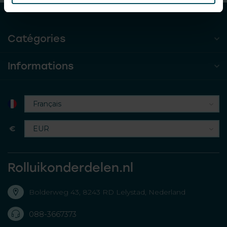
Catégories
Informations
€
Rolluikonderdelen.nl
Bolderweg 43, 8243 RD Lelystad, Nederland
088-3667373