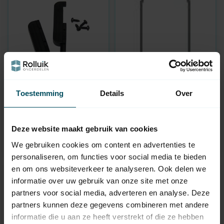
HUISMERK
HUISMERK
Toestemming
Details
Over
Poignée de porte à
Porte moustiquaire
double paroi
plissée à rail supérieur
En stock
En stock
Deze website maakt gebruik van cookies
4,95
49,95
We gebruiken cookies om content en advertenties te
personaliseren, om functies voor social media te bieden
en om ons websiteverkeer te analyseren. Ook delen we
informatie over uw gebruik van onze site met onze
partners voor social media, adverteren en analyse. Deze
partners kunnen deze gegevens combineren met andere
informatie die u aan ze heeft verstrekt of die ze hebben