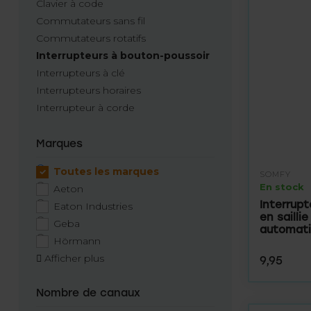
Clavier à code
Commutateurs sans fil
Commutateurs rotatifs
Interrupteurs à bouton-poussoir
Interrupteurs à clé
Interrupteurs horaires
Interrupteur à corde
Marques
Toutes les marques
SOMFY
En stock
Aeton
Interrup
Eaton Industries
en sailli
Geba
automat
Hörmann
Afficher plus
9,95
Nombre de canaux