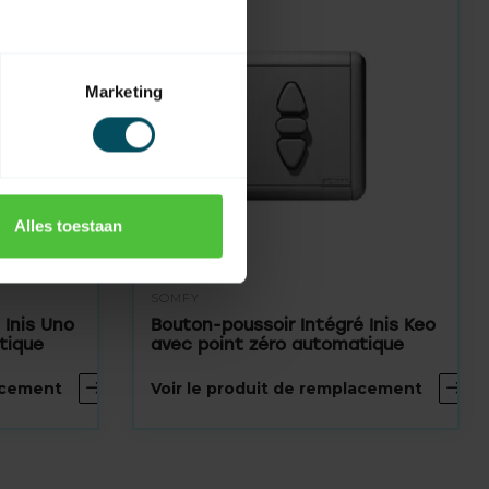
Marketing
Alles toestaan
SOMFY
 Inis Uno
Bouton-poussoir Intégré Inis Keo
tique
avec point zéro automatique
lacement
Voir le produit de remplacement