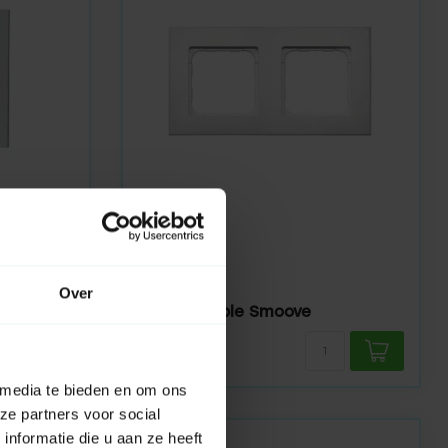
SOMFY
En stock
ré Smoove
Over
e
Cadre double Smoove
6,95
 media te bieden en om ons
ze partners voor social
nformatie die u aan ze heeft