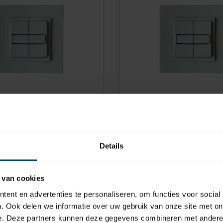
SOMFY
En stock
oussoir Intégré Smoove
 point zéro
Bouton-poussoir Intég
Details
ique
Duo avec point zéro fix
25,95
 van cookies
ent en advertenties te personaliseren, om functies voor social
. Ook delen we informatie over uw gebruik van onze site met on
e. Deze partners kunnen deze gegevens combineren met andere i