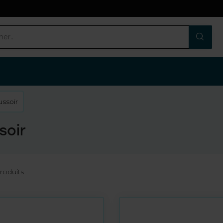
ussoir
soir
roduits