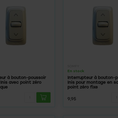
SOMFY
En stock
teur à bouton-poussoir
Interrupteur à bouton-p
e Inis avec point zéro
Inis pour montage en sai
ique
point zéro fixe
9,95