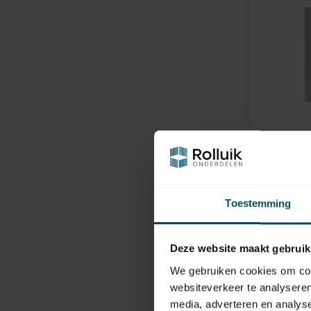
SOMFY
En stock
Bouton p
Duo avec
Toestemming
automat
23,95
Deze website maakt gebruik
We gebruiken cookies om cont
websiteverkeer te analyseren
media, adverteren en analys