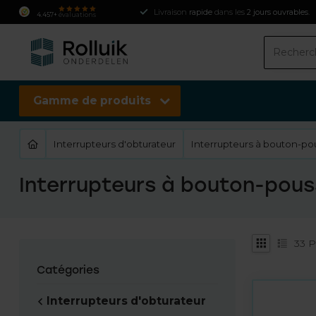
Livraison
rapide
dans les
2 jours ouvrables
.
4.457+
évaluations
Gamme de produits
Interrupteurs d'obturateur
Interrupteurs à bouton-po
Interrupteurs à bouton-pous
33
P
Catégories
Interrupteurs d'obturateur