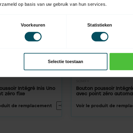
erzameld op basis van uw gebruik van hun services.
Voorkeuren
Statistieken
Selectie toestaan
SOMFY
ussoir Intégré Inis Uno
Bouton poussoir Intégré
t zéro fixe
avec point zéro automa
roduit de remplacement
Voir le produit de remp