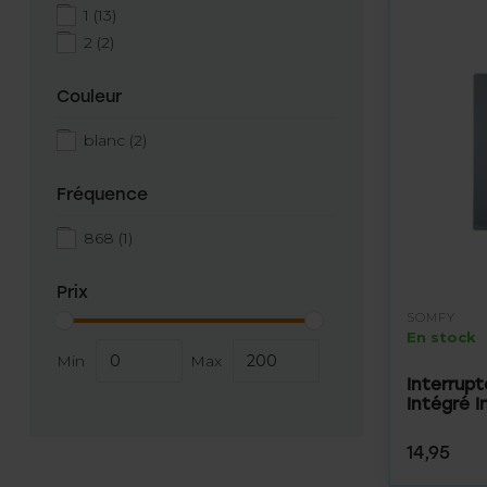
1
(13)
2
(2)
Couleur
blanc
(2)
Fréquence
868
(1)
Prix
SOMFY
En stock
Min
Max
Interrup
Intégré I
14,95