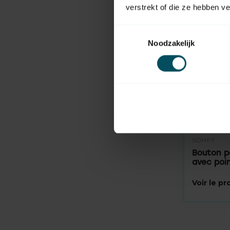
verstrekt of die ze hebben v
Toestemmingsselectie
Noodzakelijk
SOMFY
Bouton po
avec poin
Voir le p