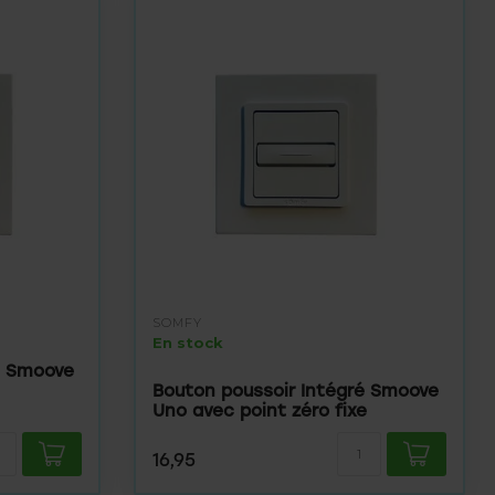
SOMFY
En stock
é Smoove
Bouton poussoir Intégré Smoove
Uno avec point zéro fixe
16,95