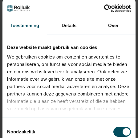
faire le bon choix?
Contactez l'un de nos collaborateurs
Toestemming
Details
Over
Demandez-nous
Deze website maakt gebruik van cookies
We gebruiken cookies om content en advertenties te
personaliseren, om functies voor social media te bieden
en om ons websiteverkeer te analyseren. Ook delen we
informatie over uw gebruik van onze site met onze
partners voor social media, adverteren en analyse. Deze
partners kunnen deze gegevens combineren met andere
informatie die u aan ze heeft verstrekt of die ze hebben
verzameld op basis van uw gebruik van hun services.
VOLTE
VOLTE
Toestemmingsselectie
Moteur tubulaire 50
Moteur tubulaire 40
Noodzakelijk
WT-N avec
RT avec récepteur