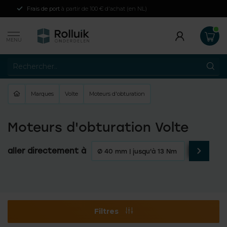
Frais de port
à partir de 100 € d'achat (en NL)
MENU
Marques
Volte
Moteurs d'obturation
Moteurs d'obturation Volte
aller directement à
Ø 40 mm | jusqu'à 13 Nm
Ø 50 mm
Filtres