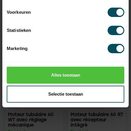
commande manuelle
intégré
d'urgence et réglage
Voorkeuren
mécanique
En stock
En stock
Statistieken
228,95
258,95
Marketing
Alles toestaan
Selectie toestaan
VOLTE
VOLTE
Moteur tubulaire 60
Moteur tubulaire 60 RT
WT avec réglage
avec récepteur
mécanique
intégré