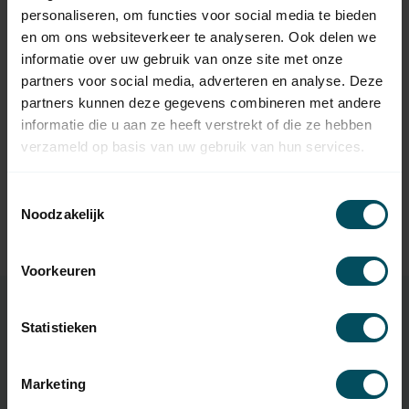
Volte Ø 50 mm buismotor
personaliseren, om functies voor social media te bieden
Op voorraad
en om ons websiteverkeer te analyseren. Ook delen we
informatie over uw gebruik van onze site met onze
VOLTE
partners voor social media, adverteren en analyse. Deze
Volte Adaptieset Ø 63 mm
met doekgleuf - Ø 50 mm
5,95
partners kunnen deze gegevens combineren met andere
serie
informatie die u aan ze heeft verstrekt of die ze hebben
Op voorraad
verzameld op basis van uw gebruik van hun services.
VOLTE
Toestemmingsselectie
Volte Adaptieset Ø 78 mm
met doekgleuf - Ø 50 mm
6,95
Noodzakelijk
serie
Op voorraad
Voorkeuren
Statistieken
Specificaties
Marketing