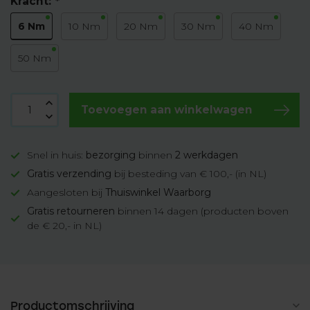
Kracht:
*
6 Nm
10 Nm
20 Nm
30 Nm
40 Nm
50 Nm
Toevoegen aan winkelwagen
Snel in huis:
bezorging
binnen
2 werkdagen
Gratis verzending
bij besteding van € 100,- (in NL)
Aangesloten bij
Thuiswinkel Waarborg
Gratis retourneren
binnen 14 dagen (producten boven
de € 20,- in NL)
Productomschrijving