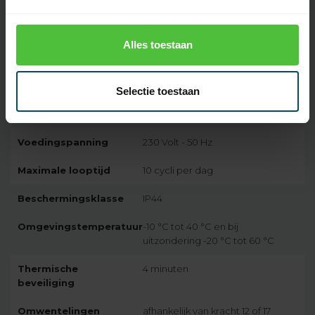
Artikelnummer
5475
SKU
2001916-V1
Alles toestaan
Motorserie
Volta Ø 50 mm
Snoer
kabellengte 2.5 MTR Wit 3 aderig,
Selectie toestaan
dubbel geïsoleerd volgens klasse
II
Voedingspanning
230 Volt - 50 Hz
Maximale looptijd
10 cycli per dag
Beschermingsklasse
IP44
Omgevingstemperatuur
-10 °C tot 40 °C en bij
uitzondering -20 °C tot 60 °C
Thermische
4 minuten
beveiliging
Omwentelingen
afhankelijk van kracht 12 of 17