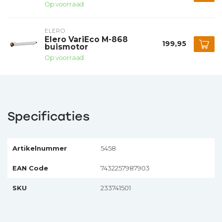
Op voorraad
ELERO
Elero VariEco M-868
199,95
buismotor
Op voorraad
Specificaties
Artikelnummer
5458
EAN Code
7432257987903
SKU
233741501