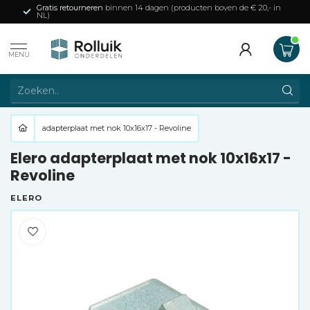
Gratis retourneren
binnen 14 dagen (producten boven de € 20,- in
NL)
MENU
adapterplaat met nok 10x16x17 - Revoline
Elero adapterplaat met nok 10x16x17 -
Revoline
ELERO