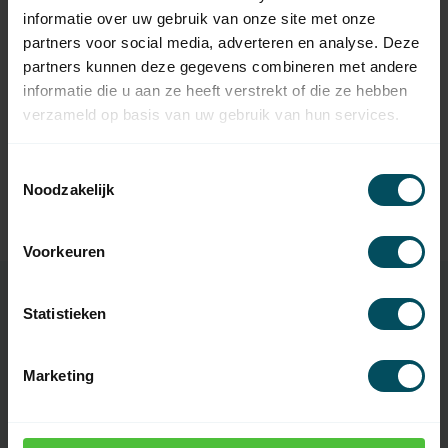
Op voorraad
informatie over uw gebruik van onze site met onze
partners voor social media, adverteren en analyse. Deze
partners kunnen deze gegevens combineren met andere
ELERO
Elero adapterplaat met nok
informatie die u aan ze heeft verstrekt of die ze hebben
8,95
10x16x17 - Revoline
verzameld op basis van uw gebruik van hun services.
Op voorraad
Toestemmingsselectie
ELERO
Elero adapterplaat met nok
Noodzakelijk
7,95
10x16x10,5 - Revoline
Op voorraad
Voorkeuren
Statistieken
Specificaties
Marketing
Artikelnummer
5822