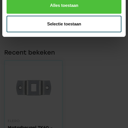
EAN Code
7432257792712
Alles toestaan
SKU
131061701
Selectie toestaan
Recent bekeken
ELERO
Motorbeugel TK60 -