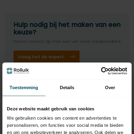
Hulp nodig bij het maken van een
keuze?
Neem contact op met een van onze medewerkers
Vraag het de expert
Gerelateerde producten
Toestemming
Details
Over
ELERO
Elero VariEco M buismotor
99,95
Op voorraad
Deze website maakt gebruik van cookies
We gebruiken cookies om content en advertenties te
ELERO
personaliseren, om functies voor social media te bieden
Elero VariEco M-868
199,95
buismotor
en om ons websiteverkeer te analyseren. Ook delen we