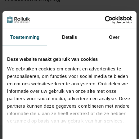
Hulp nodig bij het maken van een
keuze?
Toestemming
Details
Over
Neem contact op met een van onze medewerkers
Deze website maakt gebruik van cookies
Vraag het de expert
We gebruiken cookies om content en advertenties te
personaliseren, om functies voor social media te bieden
en om ons websiteverkeer te analyseren. Ook delen we
Gerelateerde producten
informatie over uw gebruik van onze site met onze
partners voor social media, adverteren en analyse. Deze
TypeError: Failed to fetch
partners kunnen deze gegevens combineren met andere
https://www.rolluikonderdelen.nl/nl/overige-
informatie die u aan ze heeft verstrekt of die ze hebben
onderdelen/vallager-afrolbeveiliging/
verzameld op basis van uw gebruik van hun services.
Toestemmingsselectie