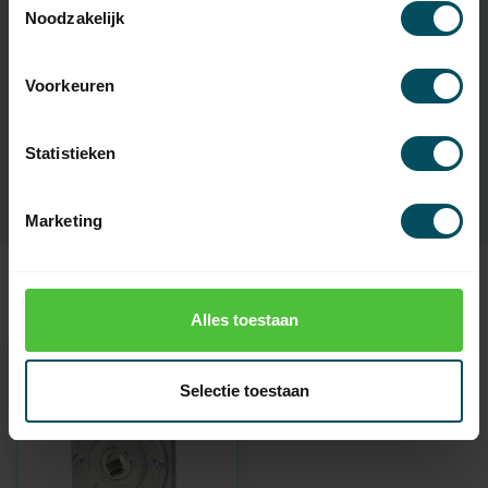
Noodzakelijk
Specificaties
Voorkeuren
Artikelnummer
5438
Statistieken
SKU
TA 5-RD Ø 60
Marketing
Recent bekeken
Alles toestaan
Selectie toestaan