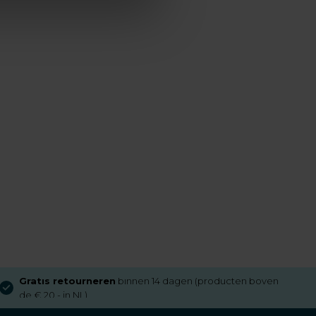
Gratis retourneren
binnen 14 dagen (producten boven
de € 20,- in NL)