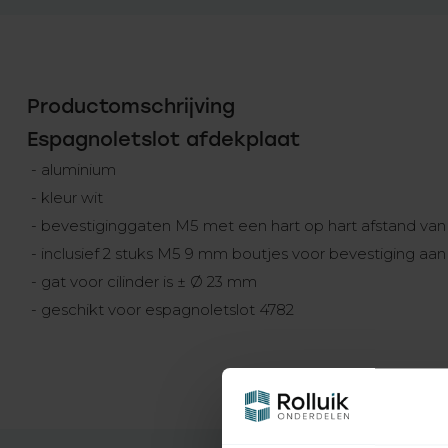
Productomschrijving
Espagnoletslot afdekplaat
- aluminium
- kleur wit
- bevestiginggaten M5 met een hart op hart afstand va
- inclusief 2 stuks M5 9 mm boutjes voor bevestiging aan
- gat voor cilinder is ± Ø 23 mm
- geschikt voor espagnoletslot 4782