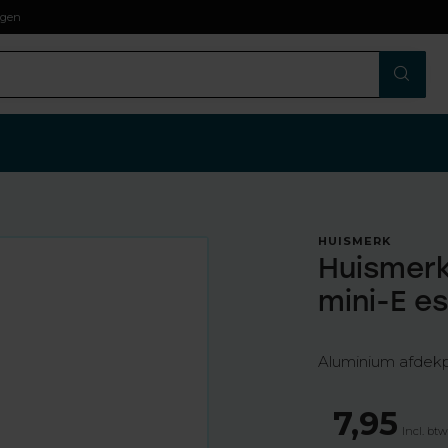
agen
HUISMERK
Huismerk
mini-E e
Aluminium afdekpl
7,95
Incl. bt