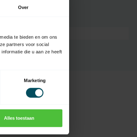
Over
7432257692647
 media te bieden en om ons
ze partners voor social
nformatie die u aan ze heeft
Marketing
Alles toestaan