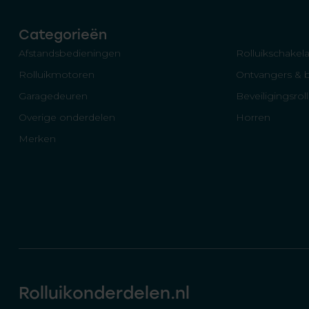
Categorieën
Afstandsbedieningen
Rolluikschakela
Rolluikmotoren
Ontvangers & 
Garagedeuren
Beveiligingsrol
Overige onderdelen
Horren
Merken
Rolluikonderdelen.nl