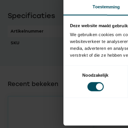
Toestemming
Specificaties
Deze website maakt gebruik
Artikelnummer
4783
We gebruiken cookies om cont
websiteverkeer te analyseren
SKU
8147391-910
media, adverteren en analys
verstrekt of die ze hebben v
Toestemmingsselectie
Noodzakelijk
Recent bekeken