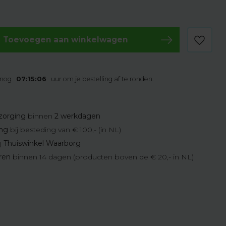
Toevoegen aan winkelwagen
 nog
07:15:06
uur om je bestelling af te ronden.
zorging
binnen
2 werkdagen
ing
bij besteding van € 100,- (in NL)
j
Thuiswinkel Waarborg
eren
binnen 14 dagen (producten boven de € 20,- in NL)