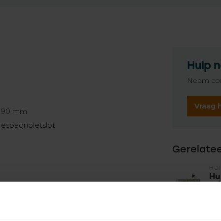
Hulp n
Neem con
Vraag 
n 90 mm
 espagnoletslot
Gerelate
HU
Hu
rol
Op 