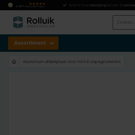
Snel in huis:
bezorging
binnen
2 werkd
4.457+
beoordelingen
Assortiment
Aluminium afdekplaat voor mini-E espagnoletslot