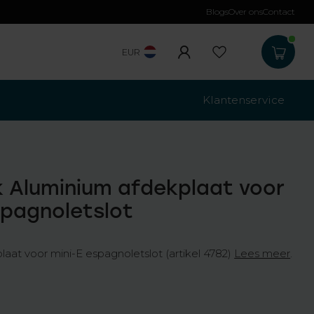
Blogs
Over ons
Contact
Gratis verzending
b
EUR
Klantenservice
 Aluminium afdekplaat voor
spagnoletslot
aat voor mini-E espagnoletslot (artikel 4782)
Lees meer
.
w