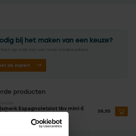
odig bij het maken van een keuze?
tact op met een van onze medewerkers
het de expert
erde producten
ISMERK
ismerk Espagnoletslot tbv mini-E
56,95
luik
voorraad