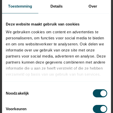
Toestemming
Details
Over
Deze website maakt gebruik van cookies
We gebruiken cookies om content en advertenties te
personaliseren, om functies voor social media te bieden
en om ons websiteverkeer te analyseren. Ook delen we
informatie over uw gebruik van onze site met onze
partners voor social media, adverteren en analyse. Deze
partners kunnen deze gegevens combineren met andere
HUISMERK
HUISMERK
informatie die u aan ze heeft verstrekt of die ze hebben
Optrekband 18 mm, 12
Optrekband 18 mm,
verzameld op basis van uw gebruik van hun services.
meter
extra sterk
Op voorraad
Op voorraad
Toestemmingsselectie
10,95
16,95
Noodzakelijk
Voorkeuren