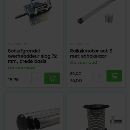
HUISMERK
HUISMERK
Schuifgrendel
Rolluikmotor set S
overheaddeur slag 72
met schakelaar
mm, brede basis
Op voorraad
Op voorraad
89,00
18,95
75,00