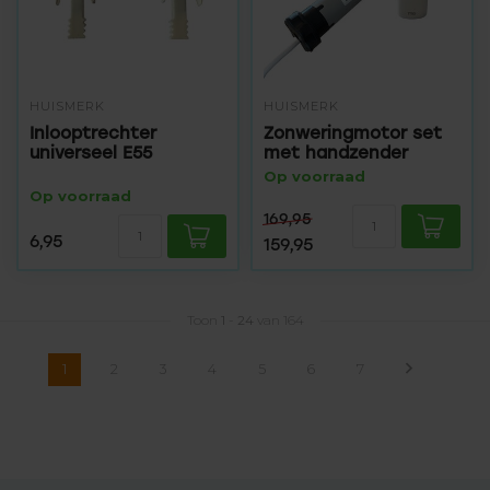
HUISMERK
HUISMERK
Inlooptrechter
Zonweringmotor set
universeel E55
met handzender
Op voorraad
Op voorraad
169,95
6,95
159,95
Toon
1
-
24
van 164
1
2
3
4
5
6
7