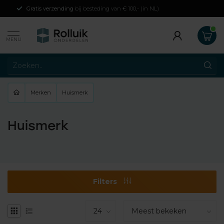
Gratis verzending
bij besteding van € 100,- (in NL)
MENU
Merken
Huismerk
Huismerk
Filters