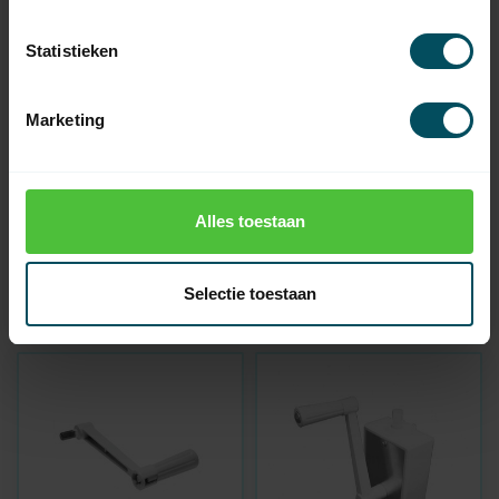
Statistieken
Marketing
HUISMERK
HUISMERK
Kunststof asprop met
Slingerstang 1200 mm
Alles toestaan
vierkante aspen
Op voorraad
Op voorraad
Selectie toestaan
5,95
29,95