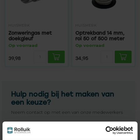
HUISMERK
HUISMERK
Zonweringas met
Optrekband 14 mm,
doekgleuf
rol 50 of 500 meter
Op voorraad
Op voorraad
39,98
34,95
Hulp nodig bij het maken van
een keuze?
Neem contact op met een van onze medewerkers
Vraag het de expert