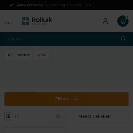
Gratis verzending
bij besteding van € 100,- (in NL)
MENU
Merken
DONK
Filters