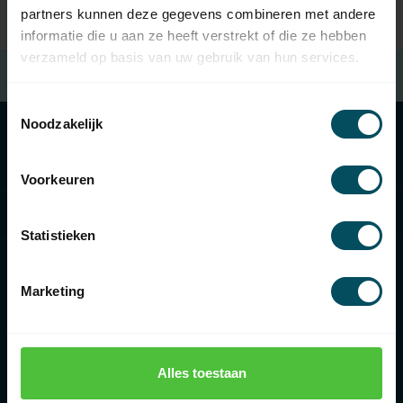
partners kunnen deze gegevens combineren met andere
informatie die u aan ze heeft verstrekt of die ze hebben
verzameld op basis van uw gebruik van hun services.
Gratis verzending
bij besteding van € 100,- (in NL)
Toestemmingsselectie
Noodzakelijk
Categorieën
Voorkeuren
Informatie
Statistieken
Marketing
€
Alles toestaan
Rolluikonderdelen.nl