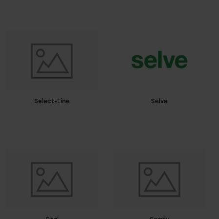
Select-Line
Selve