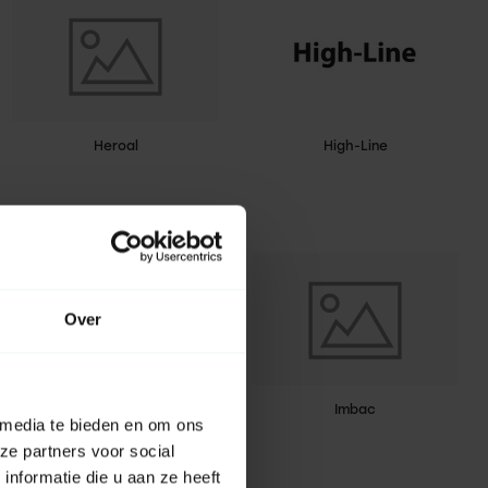
Heroal
High-Line
Over
IBB
Imbac
 media te bieden en om ons
ze partners voor social
nformatie die u aan ze heeft