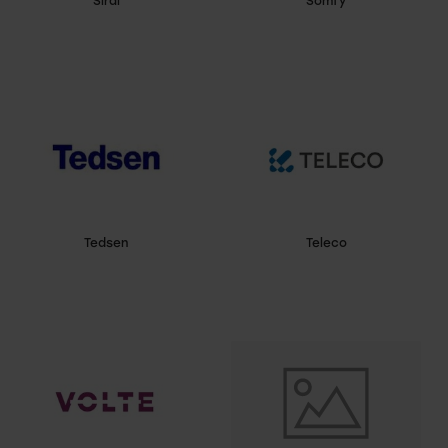
Siral
Somfy
Tedsen
Teleco