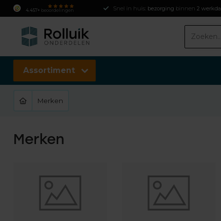
Snel in huis:
bezorging
binnen
2 werkd
4.457+
beoordelingen
Assortiment
Merken
Merken