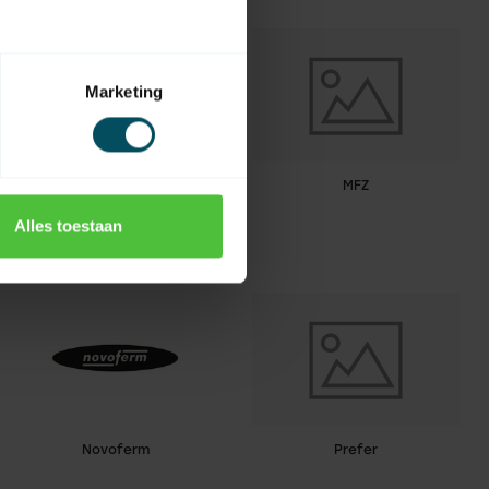
Marketing
Masinara
MFZ
Alles toestaan
Novoferm
Prefer