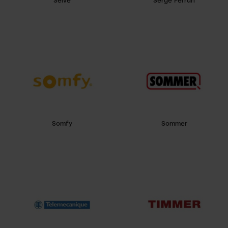
Selve
Serge Ferrari
Somfy
Sommer