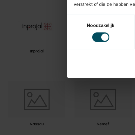
verstrekt of die ze hebben v
Toestemmingsselectie
Noodzakelijk
Inprojal
Isea
Nassau
Nemef