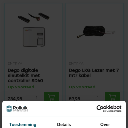
ENTRYA
ENTRYA
Dego digitale
Dego LKG Lezer met 7
sleutelkit met
mtr kabel
controller SD60
Op voorraad
Op voorraad
234,95
59,95
Toestemming
Details
Over