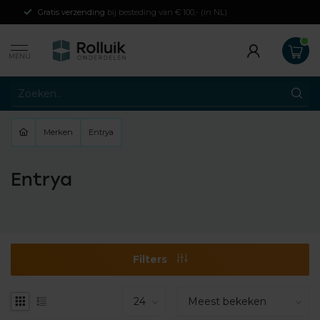
Gratis verzending
bij besteding van € 100,- (in NL)
MENU
Merken
Entrya
Entrya
Filters