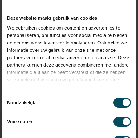
Deze website maakt gebruik van cookies
We gebruiken cookies om content en advertenties te
personaliseren, om functies voor social media te bieden
en om ons websiteverkeer te analyseren. Ook delen we
ENTRYA
informatie over uw gebruik van onze site met onze
Rolluikbesturing: DKG
partners voor social media, adverteren en analyse. Deze
Digitale sleutel
partners kunnen deze gegevens combineren met andere
Op voorraad
informatie die u aan ze heeft verstrekt of die ze hebben
52,95
verzameld op basis van uw gebruik van hun services.
Toestemmingsselectie
Noodzakelijk
Voorkeuren