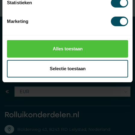
Statistieken
Gratis verzending
bij besteding van € 100,- (in NL)
Marketing
Categorieën
Alles toestaan
Informatie
Selectie toestaan
€
Rolluikonderdelen.nl
Bolderweg 43, 8243 RD Lelystad, Nederland