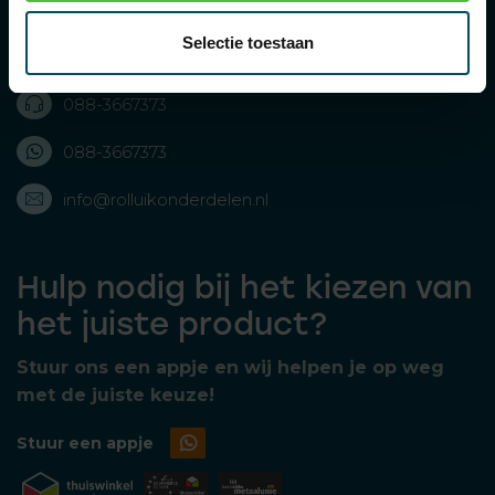
Rolluikonderdelen.nl
Selectie toestaan
Bolderweg 43, 8243 RD Lelystad, Nederland
088-3667373
088-3667373
info@rolluikonderdelen.nl
Hulp nodig bij het kiezen van
het juiste product?
Stuur ons een appje en wij helpen je op weg
met de juiste keuze!
Stuur een appje