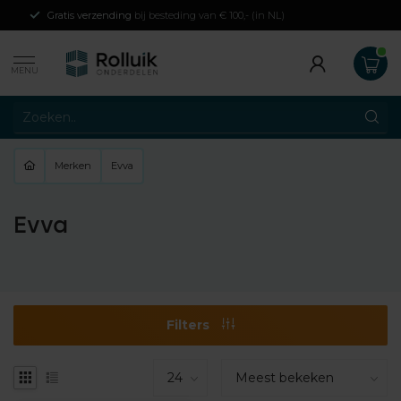
Gratis verzending
bij besteding van € 100,- (in NL)
MENU
Merken
Evva
Evva
Filters