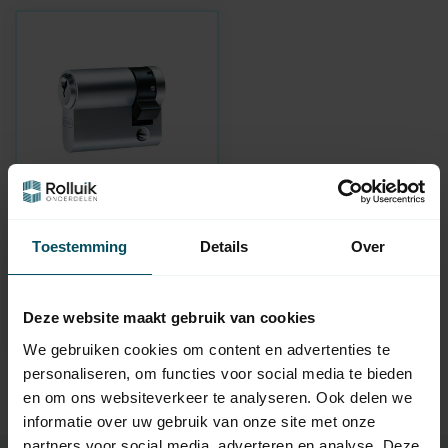
EVVA
Halve europrofiel
Toestemming
Details
Over
cilinder
Op voorraad
Deze website maakt gebruik van cookies
42,95
We gebruiken cookies om content en advertenties te
personaliseren, om functies voor social media te bieden
en om ons websiteverkeer te analyseren. Ook delen we
informatie over uw gebruik van onze site met onze
partners voor social media, adverteren en analyse. Deze