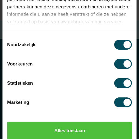
partners kunnen deze gegevens combineren met andere
informatie die u aan ze heeft verstrekt of die ze hebben
verzameld op basis van uw gebruik van hun services.
Gratis verzending
bij besteding van € 100,- (in NL)
Toestemmingsselectie
Noodzakelijk
Categorieën
Voorkeuren
Informatie
Statistieken
Marketing
€
Alles toestaan