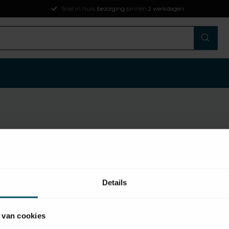
Snel in huis:
bezorging
binnen
2 werkdagen
oducten
Details
 van cookies