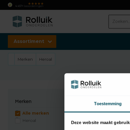
4.457+
beoordelingen
Assortiment
Merken
Heroal
1
Pr
Merken
Toestemming
Alle merken
Heroal
Deze website maakt gebruik