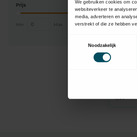
We gebruiken cookies om cont
Prijs
websiteverkeer te analyseren
media, adverteren en analys
verstrekt of die ze hebben v
Min
Max
Toestemmingsselectie
Noodzakelijk
HEROAL
Op voorr
Plaatsch
inlooptr
0,65