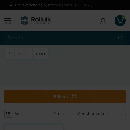
Gratis verzending
bij besteding van € 100,- (in NL)
MENU
Merken
Prefer
Filters