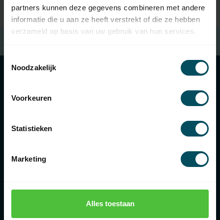
partners kunnen deze gegevens combineren met andere
informatie die u aan ze heeft verstrekt of die ze hebben
verzameld op basis van uw gebruik van hun services.
Gratis verzending
bij besteding van € 100,- (in NL)
Toestemmingsselectie
Noodzakelijk
Categorieën
Voorkeuren
Informatie
Statistieken
Marketing
€
Alles toestaan
Rolluikonderdelen.nl