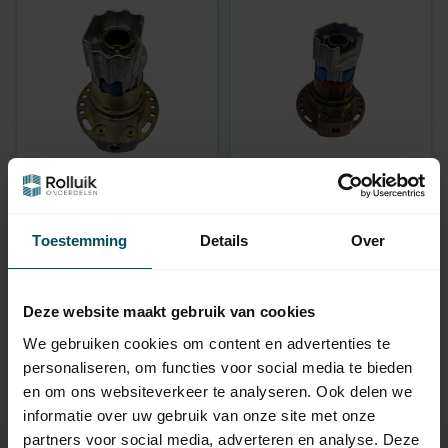
WERU
WERU
windwerk 1:3
windwerk 1:2
Kittelberger, rechts of
Kittelberger
Toestemming
Details
Over
links
omschakelbaar
Op voorraad
Op voorraad
Deze website maakt gebruik van cookies
79,95
74,95
We gebruiken cookies om content en advertenties te
personaliseren, om functies voor social media te bieden
en om ons websiteverkeer te analyseren. Ook delen we
informatie over uw gebruik van onze site met onze
partners voor social media, adverteren en analyse. Deze