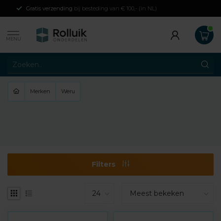
Gratis verzending
bij besteding van € 100,- (in NL)
MENU
Merken
Weru
Filters