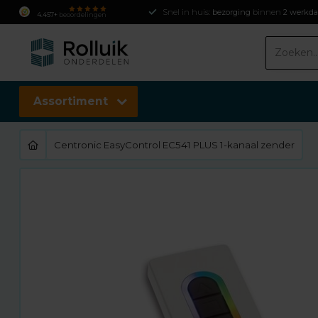
Snel in huis:
bezorging
binnen
2 werkd
4.457+
beoordelingen
Assortiment
Centronic EasyControl EC541 PLUS 1-kanaal zender