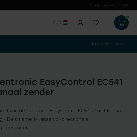
Blogs
Over ons
Contact
Gratis verzending
b
EUR
Klantenservice
entronic EasyControl EC541
anaal zender
teit van de Centronic EasyControl EC541 Plus 1-kanaals
 - De ultieme 1-Kanaals bi-directionele
ng
Lees meer
.