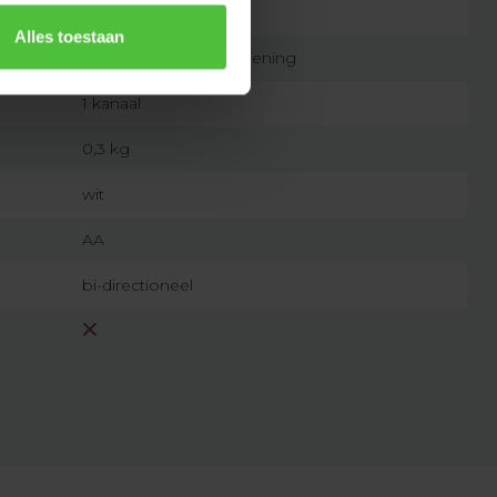
7432257885889
Alles toestaan
originele afstandsbediening
1 kanaal
0,3 kg
wit
AA
bi-directioneel