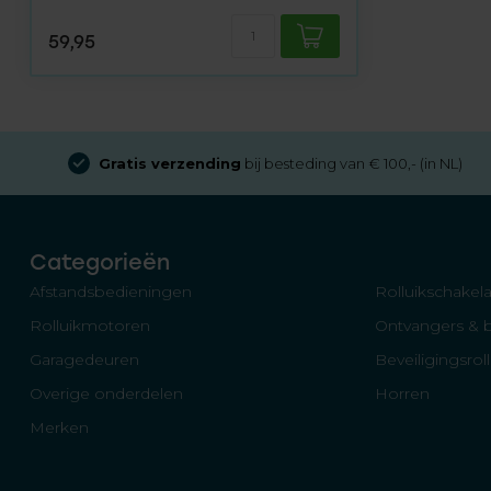
59,95
Gratis verzending
bij besteding van € 100,- (in NL)
Categorieën
Afstandsbedieningen
Rolluikschakela
Rolluikmotoren
Ontvangers & 
Garagedeuren
Beveiligingsrol
Overige onderdelen
Horren
Merken