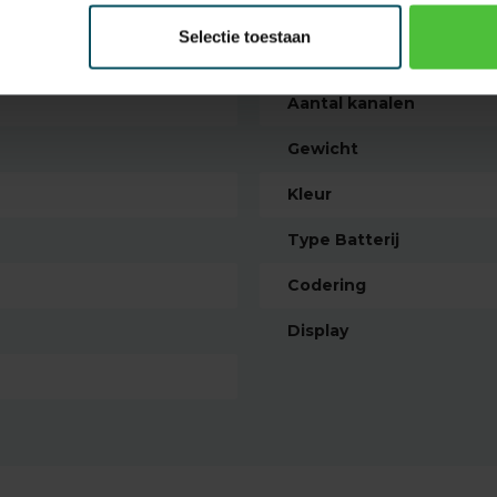
EAN Code
Selectie toestaan
Type handzender
Aantal kanalen
Gewicht
Kleur
Type Batterij
Codering
Display