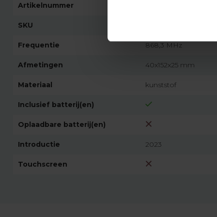
Artikelnummer
5362
SKU
4036 000 002 0
Frequentie
868,3 MHz
Afmetingen
40x152x25 mm
Materiaal
kunststof
Inclusief batterij(en)
Oplaadbare batterij(en)
Introductie
2023
Touchscreen