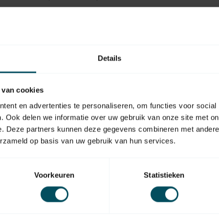
bediening met moeiteloze groepsvorming
tie was nog nooit zo eenvoudig.
Details
 je afstandsbediening altijd bij de hand
ten.
 van cookies
 van ongebruikte kanalen zorgt voor een
ent en advertenties te personaliseren, om functies voor social
. Ook delen we informatie over uw gebruik van onze site met on
e. Deze partners kunnen deze gegevens combineren met andere i
fecte Balans tussen Slimme Innovatie en
erzameld op basis van uw gebruik van hun services.
Voorkeuren
Statistieken