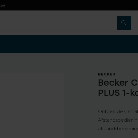
agen
BECKER
Becker C
PLUS 1-k
Ontdek de Geniali
Afstandsbediening
afstandsbedieni