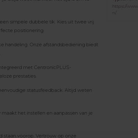
https://www
n/
een simpele dubbele tik. Kies uit twee vrij
fecte positionering.
lke handeling. Onze afstandsbediening biedt
.
ntegreerd met CentronicPLUS-
loze prestaties.
envoudige statusfeedback. Altijd weten
maakt het instellen en aanpassen van je
id staan voorop. Vertrouw op onze