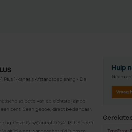
Hulp n
PLUS
Neem con
1 Plus 1-kanaals Afstandsbediening - De
Vraag 
tische selectie van de dichtstbijzijnde
van een cent. Geen gedoe, direct bedienbaar.
Gerelate
anging. Onze EasyControl EC541 PLUS heeft
je altijd weet wanneer het tijd is om te
TypeError: 