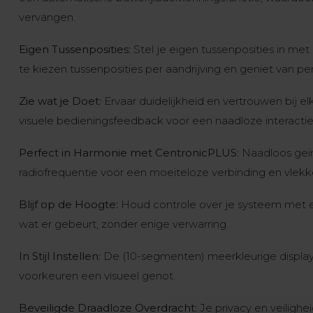
vervangen.
Eigen Tussenposities:
Stel je eigen tussenposities in met 
te kiezen tussenposities per aandrijving en geniet van per
Zie wat je Doet:
Ervaar duidelijkheid en vertrouwen bij e
visuele bedieningsfeedback voor een naadloze interactie
Perfect in Harmonie met CentronicPLUS:
Naadloos geï
radiofrequentie voor een moeiteloze verbinding en vlekke
Blijf op de Hoogte:
Houd controle over je systeem met e
wat er gebeurt, zonder enige verwarring.
In Stijl Instellen:
De (10-segmenten) meerkleurige display 
voorkeuren een visueel genot.
Beveiligde Draadloze Overdracht:
Je privacy en veilighe