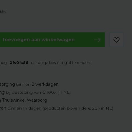
. btw
Toevoegen aan winkelwagen
 nog
09:04:55
uur om je bestelling af te ronden.
zorging
binnen
2 werkdagen
ing
bij besteding van € 100,- (in NL)
j
Thuiswinkel Waarborg
eren
binnen 14 dagen (producten boven de € 20,- in NL)