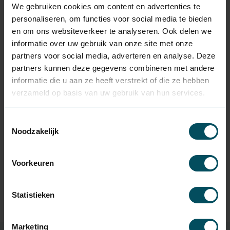
We gebruiken cookies om content en advertenties te
personaliseren, om functies voor social media te bieden
en om ons websiteverkeer te analyseren. Ook delen we
Gerelateerde producten
informatie over uw gebruik van onze site met onze
partners voor social media, adverteren en analyse. Deze
GEBA
partners kunnen deze gegevens combineren met andere
Geba Ontvangerprint 868
MHz voor Geba Cody
58,95
informatie die u aan ze heeft verstrekt of die ze hebben
stuurkast
verzameld op basis van uw gebruik van hun services.
Op voorraad
Toestemmingsselectie
GEBA
Geba Micro 2-kanaals
Noodzakelijk
47,95
handzender 868 MHz
Op voorraad
Voorkeuren
GEBA
Geba Micro 4-kanaals
48,95
handzender 868 MHz
Statistieken
Op voorraad
Marketing