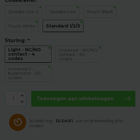
Codeklavier:
*
Quadra-Line E
Quadra-Line
Touch Black
Standard 1/2/3
Touch White
Sturing:
*
Light - NC/NO
Universal - NC/NO
contact - 4
contact - 50
codes
codes
Universal 2 -
buismotor - 50
codes
Toevoegen aan winkelwagen
Je hebt nog
12:24:50
uur om je bestelling af te
ronden.