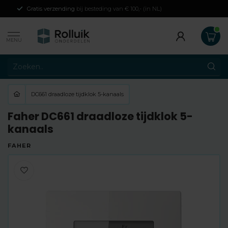
Gratis verzending
bij besteding van € 100,- (in NL)
MENU
DC661 draadloze tijdklok 5-kanaals
Faher DC661 draadloze tijdklok 5-
kanaals
FAHER