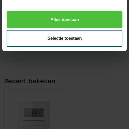
batterij(en)
Introductie
2014
Alles toestaan
Display
Selectie toestaan
Touchscreen
Recent bekeken