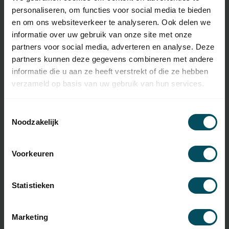
Specificaties
personaliseren, om functies voor social media te bieden
en om ons websiteverkeer te analyseren. Ook delen we
informatie over uw gebruik van onze site met onze
Artikelnummer
3649
partners voor social media, adverteren en analyse. Deze
SKU
DC661
partners kunnen deze gegevens combineren met andere
informatie die u aan ze heeft verstrekt of die ze hebben
Type handzender
originele afstandsbediening
verzameld op basis van uw gebruik van hun services.
Frequentie
433,92 MHz
Toestemmingsselectie
Aantal kanalen
5
Noodzakelijk
Afmetingen
80 x 80 x 20 mm
Voorkeuren
Materiaal
kunststof
Inclusief
Statistieken
batterij(en)
Type Batterij
CR2430
Marketing
Oplaadbare