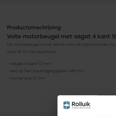
Productomschrijving
Volte motorbeugel met asgat 4 kant 
De motorbeugel wordt samen met de bijbehorende moto
Volte Ø 40 mm buismotor
- nokgat 4-kant 10 mm
- hart op hart bevestigingsgaten 48 mm
- voorsprong 15 mm