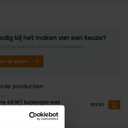
odig bij het maken van een keuze?
tact op met een van onze medewerkers
het de expert
erde producten
LTE
lte 40 WT buismotor met
103,95
chanische afstelling
voorraad