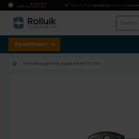
Snel in huis:
bezorging
binnen
2 werkd
4.457+
beoordelingen
Assortiment
Motorbeugel met asgat 4 kant 10 mm