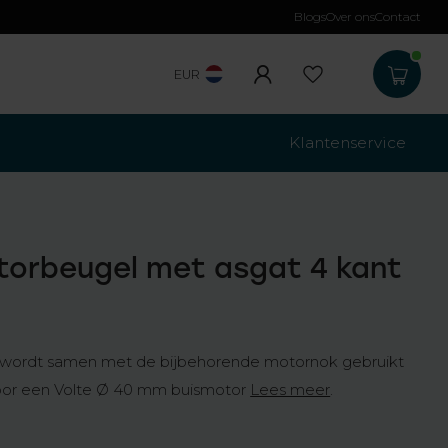
Blogs
Over ons
Contact
Gratis verzending
b
EUR
Klantenservice
torbeugel met asgat 4 kant
wordt samen met de bijbehorende motornok gebruikt
oor een Volte Ø 40 mm buismotor
Lees meer
.