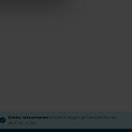
Gratis retourneren
binnen 14 dagen (producten boven
de € 20,- in NL)