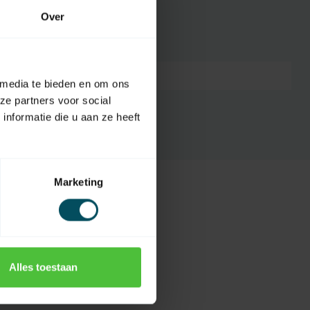
Over
7432257987965
 media te bieden en om ons
ze partners voor social
nformatie die u aan ze heeft
Marketing
Alles toestaan