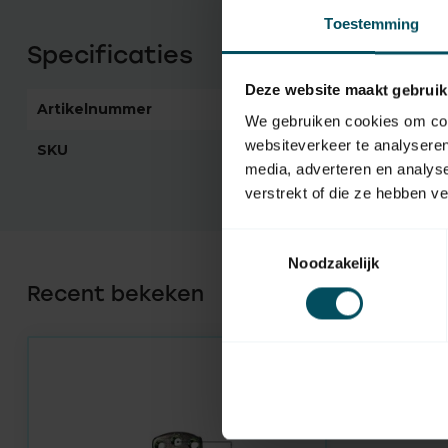
Toestemming
Specificaties
Deze website maakt gebruik
Artikelnummer
5518
We gebruiken cookies om cont
websiteverkeer te analyseren
SKU
1000350
media, adverteren en analys
verstrekt of die ze hebben v
Toestemmingsselectie
Noodzakelijk
Recent bekeken