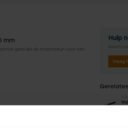
Hulp n
10 mm
Neem con
rnok gebruikt als motorsteun voor een
Vraag 
Gerelate
VO
Vo
me
Op 