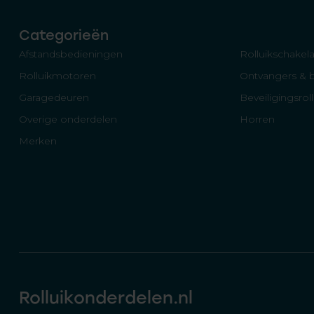
Categorieën
Afstandsbedieningen
Rolluikschakela
Rolluikmotoren
Ontvangers & 
Garagedeuren
Beveiligingsrol
Overige onderdelen
Horren
Merken
Rolluikonderdelen.nl