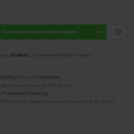
w
Toevoegen aan winkelwagen
 nog
03:36:54
uur om je bestelling af te ronden.
zorging
binnen
2 werkdagen
ing
bij besteding van € 100,- (in NL)
j
Thuiswinkel Waarborg
eren
binnen 14 dagen (producten boven de € 20,- in NL)