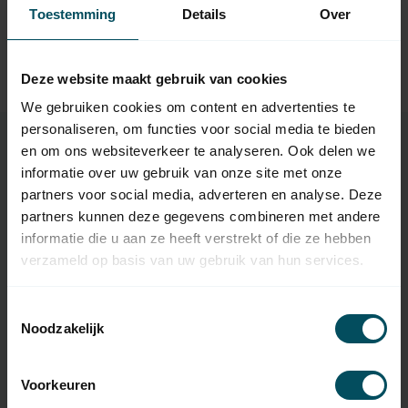
Toestemming
Details
Over
TTGO
TTGO Ontvanger TG2N voor
59,95
buismotoren
Deze website maakt gebruik van cookies
Op voorraad
We gebruiken cookies om content en advertenties te
personaliseren, om functies voor social media te bieden
en om ons websiteverkeer te analyseren. Ook delen we
informatie over uw gebruik van onze site met onze
Specificaties
partners voor social media, adverteren en analyse. Deze
partners kunnen deze gegevens combineren met andere
informatie die u aan ze heeft verstrekt of die ze hebben
Artikelnummer
3231
verzameld op basis van uw gebruik van hun services.
EAN Code
7432257387369
Toestemmingsselectie
SKU
TGX3
Noodzakelijk
Type handzender
originele afstandsbediening
Voorkeuren
Aantal kanalen
3 kanalen