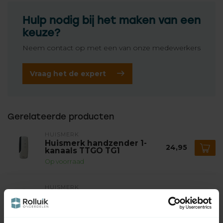
Hulp nodig bij het maken van een
keuze?
Neem contact op met een van onze medewerkers
Vraag het de expert
Gerelateerde producten
HUISMERK
Huismerk handzender 1-
24,95
kanaals TTGO TG1
Op voorraad
HUISMERK
Huismerk handzender 6-
34,95
kanaals TTGO TG6
Op voorraad