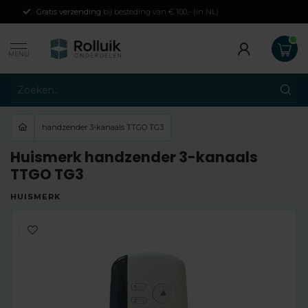
Gratis verzending
bij besteding van € 100,- (in NL)
MENU
handzender 3-kanaals TTGO TG3
Huismerk handzender 3-kanaals
TTGO TG3
HUISMERK