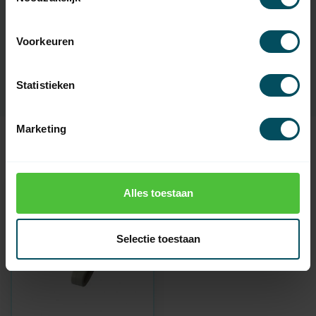
Artikelnummer
2230
EAN Code
7432257179179
Voorkeuren
SKU
6979 & 7180
Statistieken
Marketing
Recent bekeken
Alles toestaan
Selectie toestaan