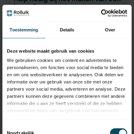
keuze?
Neem contact op met een van onze medewerkers
Toestemming
Details
Over
Vraag het de expert
Deze website maakt gebruik van cookies
Gerelateerde producten
We gebruiken cookies om content en advertenties te
personaliseren, om functies voor social media te bieden
TypeError: Failed to fetch
en om ons websiteverkeer te analyseren. Ook delen we
https://www.rolluikonderdelen.nl/nl/beveiligingsrolluiken
informatie over uw gebruik van onze site met onze
/eindnokken-arretering/
partners voor social media, adverteren en analyse. Deze
partners kunnen deze gegevens combineren met andere
informatie die u aan ze heeft verstrekt of die ze hebben
verzameld op basis van uw gebruik van hun services.
Specificaties
Toestemmingsselectie
Noodzakelijk