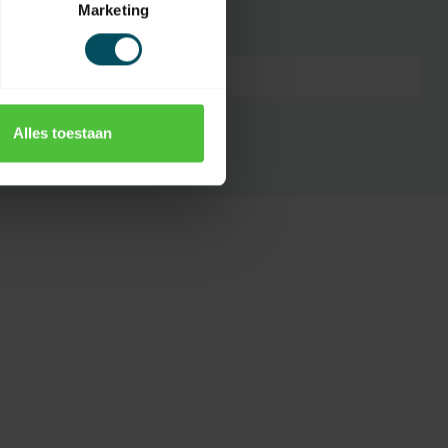
Marketing
7432257773773
Alles toestaan