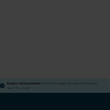
Gratis retourneren
binnen 14 dagen (producten boven
de € 20,- in NL)