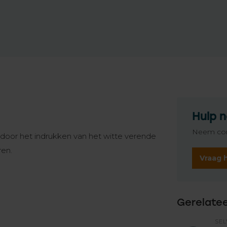
Hulp n
Neem con
 door het indrukken van het witte verende
ren.
Vraag 
Gerelate
SEL