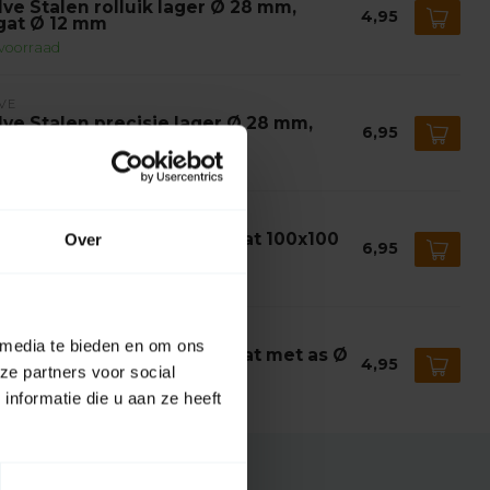
lve Stalen rolluik lager Ø 28 mm,
4,95
gat Ø 12 mm
voorraad
VE
lve Stalen precisie lager Ø 28 mm,
6,95
gat Ø 12 mm
voorraad
VE
lve Stalen bevestigingsplaat 100x100
Over
6,95
 met as Ø 12 mm
voorraad
VE
 media te bieden en om ons
lve Stalen bevestigingsplaat met as Ø
4,95
 mm
ze partners voor social
voorraad
nformatie die u aan ze heeft