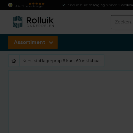
Snel in huis:
bezorging
binnen
2 werkd
4.457+
beoordelingen
Assortiment
Kunststof lagerprop 8 kant 60 inklikbaar