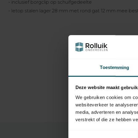
- inclusief borgclip op schuifgedeelte
- letop stalen lager 28 mm met rond gat 12 mm mee best
Toestemming
Deze website maakt gebruik
We gebruiken cookies om cont
websiteverkeer te analyseren
media, adverteren en analys
verstrekt of die ze hebben v
Toestemmingsselectie