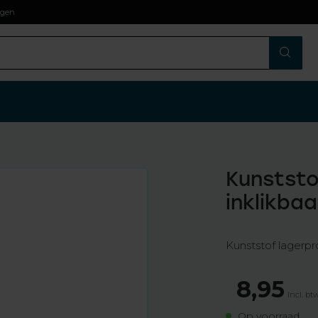
agen
Kunststo
inklikbaa
Kunststof lagerp
8,95
Incl. bt
Op voorraad