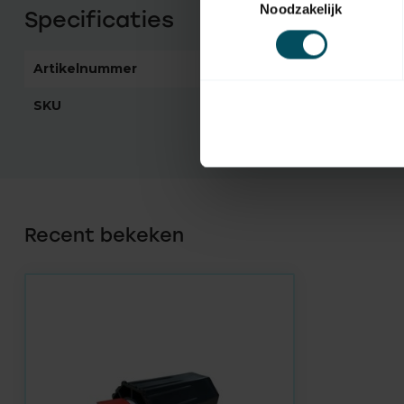
Noodzakelijk
Specificaties
Artikelnummer
4513
SKU
1005822
Recent bekeken