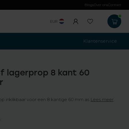
Blogs
Over ons
Contact
Gratis verzending
b
EUR
Klantenservice
f lagerprop 8 kant 60
r
rop inklikbaar voor een 8 kantige 60 mm as
Lees meer
.
w