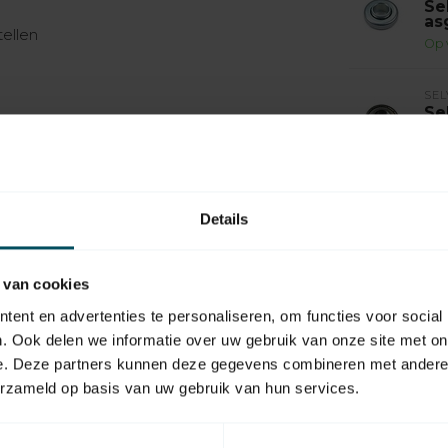
Se
as
ellen
Op 
SEL
Se
as
Op 
SEL
Se
Details
mm
Op 
 van cookies
SEL
ent en advertenties te personaliseren, om functies voor social
Se
12
. Ook delen we informatie over uw gebruik van onze site met on
Op 
e. Deze partners kunnen deze gegevens combineren met andere i
erzameld op basis van uw gebruik van hun services.