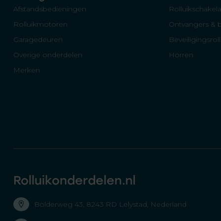
Afstandsbedieningen
Rolluikschakela
Rolluikmotoren
Ontvangers & 
Garagedeuren
Beveiligingsrol
Overige onderdelen
Horren
Merken
Rolluikonderdelen.nl
Bolderweg 43, 8243 RD Lelystad, Nederland