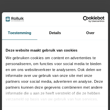
Hulp nodig bij het maken van een
keuze?
Toestemming
Details
Over
Neem contact op met een van onze medewerkers
Vraag het de expert
Deze website maakt gebruik van cookies
We gebruiken cookies om content en advertenties te
personaliseren, om functies voor social media te bieden
Gerelateerde producten
en om ons websiteverkeer te analyseren. Ook delen we
informatie over uw gebruik van onze site met onze
TypeError: Failed to fetch
partners voor social media, adverteren en analyse. Deze
https://www.rolluikonderdelen.nl/nl/overige-
partners kunnen deze gegevens combineren met andere
onderdelen/lagerproppen-zonwering/
informatie die u aan ze heeft verstrekt of die ze hebben
verzameld op basis van uw gebruik van hun services.