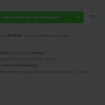
Toevoegen aan winkelwagen
 nog
05:25:18
uur om je bestelling af te ronden.
zorging
binnen
2 werkdagen
ing
bij besteding van € 100,- (in NL)
j
Thuiswinkel Waarborg
eren
binnen 14 dagen (producten boven de € 20,- in NL)