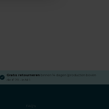
Gratis retourneren
binnen 14 dagen (producten boven
de € 20,- in NL)
FAQ's