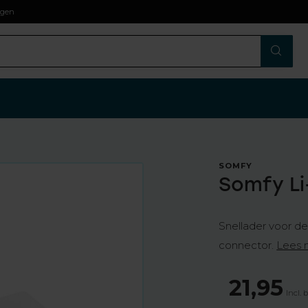
agen
SOMFY
Somfy Li
Snellader voor d
connector.
Lees 
21,95
Incl. 