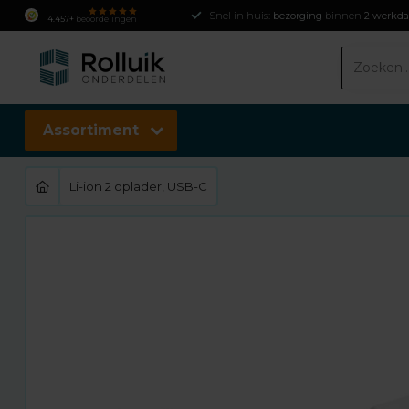
Snel in huis:
bezorging
binnen
2 werkd
4.457+
beoordelingen
Assortiment
Li-ion 2 oplader, USB-C