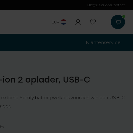
Blogs
Over ons
Contact
Gratis verzending
b
EUR
Klantenservice
-ion 2 oplader, USB-C
e externe Somfy batterij welke is voorzien van een USB-C
meer
.
btw