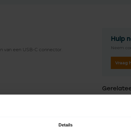
Hulp n
Neem con
ien van een USB-C connector.
Vraag 
Gerelate
TypeError: 
https://www
Details