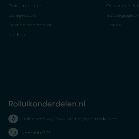
Rolluikmotoren
Ontvangers & 
Garagedeuren
Beveiligingsrol
Overige onderdelen
Horren
Merken
Rolluikonderdelen.nl
Bolderweg 43, 8243 RD Lelystad, Nederland
088-3667373