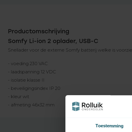
Productomschrijving
Somfy Li-ion 2 oplader, USB-C
Snellader voor de externe Somfy batterij welke is voorz
- voeding 230 VAC
- laadspanning 12 VDC
- isolatie klasse II
- beveiligingsindex IP 20
- kleur wit
- afmeting 46x32 mm
Toestemming