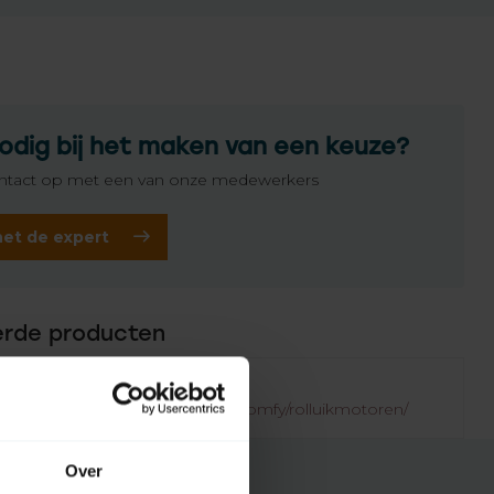
odig bij het maken van een keuze?
tact op met een van onze medewerkers
het de expert
erde producten
Failed to fetch
.rolluikonderdelen.nl/nl/merken/somfy/rolluikmotoren/
Over