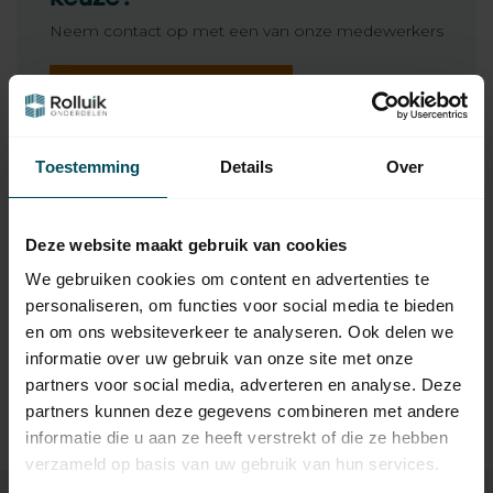
Neem contact op met een van onze medewerkers
Vraag het de expert
Toestemming
Details
Over
Gerelateerde producten
HUISMERK
Huismerk
Deze website maakt gebruik van cookies
Staaldraadwindwerk met
169,95
grondplaat 45 kg
We gebruiken cookies om content en advertenties te
Op voorraad
personaliseren, om functies voor social media te bieden
en om ons websiteverkeer te analyseren. Ook delen we
DONK
informatie over uw gebruik van onze site met onze
DONK
partners voor social media, adverteren en analyse. Deze
Staaldraadwindwerk met
294,95
grondplaat 100 kg
partners kunnen deze gegevens combineren met andere
Op voorraad
informatie die u aan ze heeft verstrekt of die ze hebben
verzameld op basis van uw gebruik van hun services.