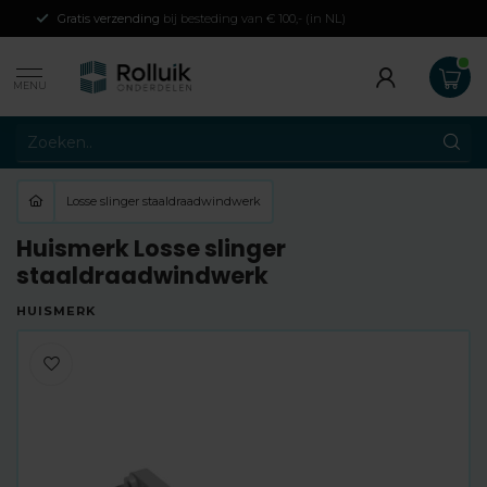
Gratis verzending
bij besteding van € 100,- (in NL)
MENU
Losse slinger staaldraadwindwerk
Huismerk Losse slinger
staaldraadwindwerk
HUISMERK