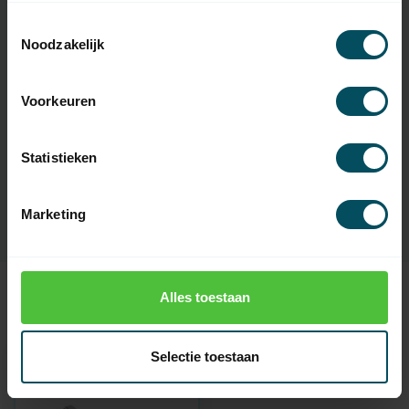
Toestemmingsselectie
Noodzakelijk
Specificaties
Voorkeuren
Artikelnummer
3993
EAN Code
7432257584584
Statistieken
SKU
12 115 00-000
Marketing
Alles toestaan
Recent bekeken
Selectie toestaan