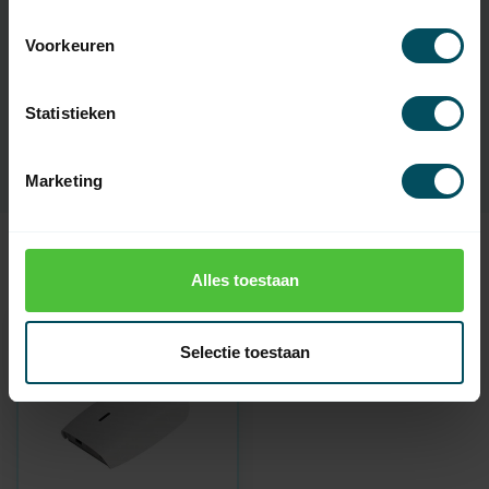
Artikelnummer
4105
Voorkeuren
EAN Code
7432257596549
Statistieken
SKU
DD-7002B
Marketing
Recent bekeken
Alles toestaan
Selectie toestaan