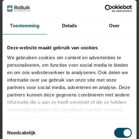
Vraag het de expert
Toestemming
Details
Over
Gerelateerde producten
BREL
Deze website maakt gebruik van cookies
Brel USB oplader
15,95
Op voorraad
We gebruiken cookies om content en advertenties te
personaliseren, om functies voor social media te bieden
BREL
en om ons websiteverkeer te analyseren. Ook delen we
Brel Brel Home RB400
informatie over uw gebruik van onze site met onze
(DD1557) bi-directionele
28,95
repeater
partners voor social media, adverteren en analyse. Deze
Op voorraad
partners kunnen deze gegevens combineren met andere
informatie die u aan ze heeft verstrekt of die ze hebben
verzameld op basis van uw gebruik van hun services.
Toestemmingsselectie
Specificaties
Noodzakelijk