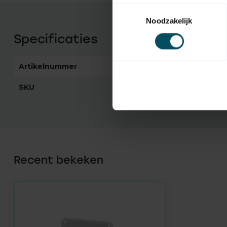
Toestemmingsselectie
Noodzakelijk
Specificaties
Artikelnummer
3741
SKU
28 30 53
Recent bekeken