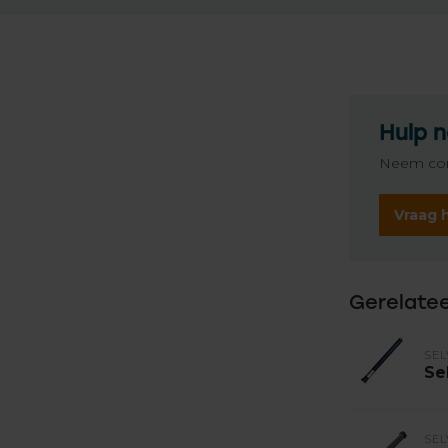
Hulp n
Neem con
Vraag 
Gerelate
SEL
Se
SEL