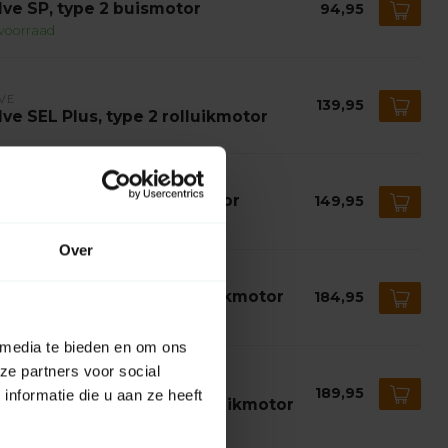
lve SP, type 2 buismotor
94,95
voorraad
VE
139,95
lve SEL Plus, type 2 rolluikmotor
VE
lve SE Plus, type 2 buismotor
149,95
voorraad
Over
VE
lve SE Plus RC, type 2 rolluikmotor
184,95
voorraad
 media te bieden en om ons
ze partners voor social
VE
189,95
nformatie die u aan ze heeft
lve SEL Plus RC, type 2 rolluikmotor