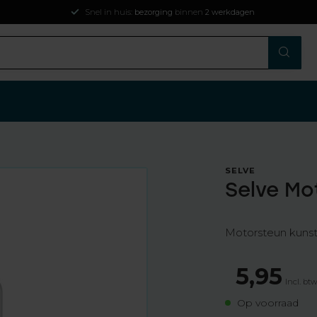
Snel in huis:
bezorging
binnen
2 werkdagen
SELVE
Selve Mo
Motorsteun kunst
5,95
Incl. bt
Op voorraad