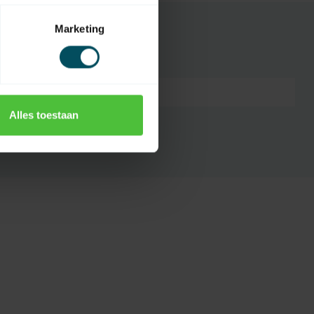
Marketing
7432257492421
Alles toestaan