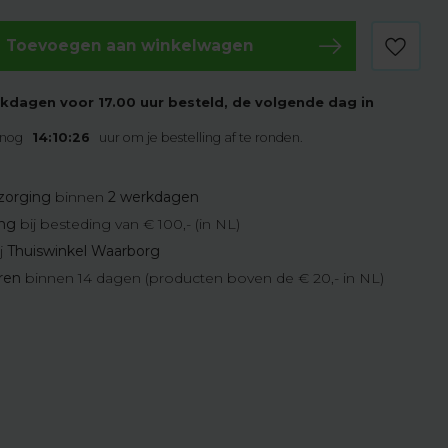
Toevoegen aan winkelwagen
kdagen voor 17.00 uur besteld, de volgende dag in
 nog
14:10:25
uur om je bestelling af te ronden.
zorging
binnen
2 werkdagen
ing
bij besteding van € 100,- (in NL)
j
Thuiswinkel Waarborg
eren
binnen 14 dagen (producten boven de € 20,- in NL)