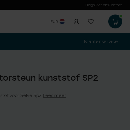
Blogs
Over ons
Contact
EUR
Klantenservice
torsteun kunststof SP2
stof voor Selve Sp2
Lees meer
.
w