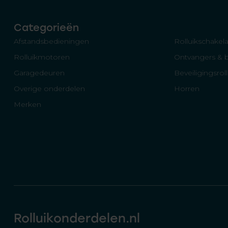
Categorieën
Afstandsbedieningen
Rolluikschakela
Rolluikmotoren
Ontvangers & 
Garagedeuren
Beveiligingsrol
Overige onderdelen
Horren
Merken
Rolluikonderdelen.nl