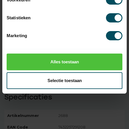
SELVE
Selve motornok 12 mm
Statistieken
3,95
vierkant - SP2
Op voorraad
Marketing
SELVE
Selve Motorsteun voor
buismotor met starhead
4,95
motorkop
Alles toestaan
Op voorraad
Selectie toestaan
Specificaties
Artikelnummer
2688
EAN Code
7432257291208