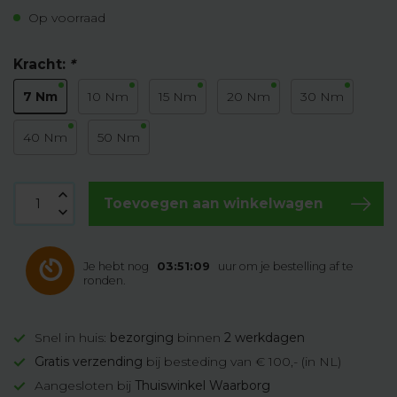
Op voorraad
Kracht:
*
7 Nm
10 Nm
15 Nm
20 Nm
30 Nm
40 Nm
50 Nm
Toevoegen aan winkelwagen
Je hebt nog
03:51:08
uur om je bestelling af te
ronden.
Snel in huis:
bezorging
binnen
2 werkdagen
Gratis verzending
bij besteding van € 100,- (in NL)
Aangesloten bij
Thuiswinkel Waarborg