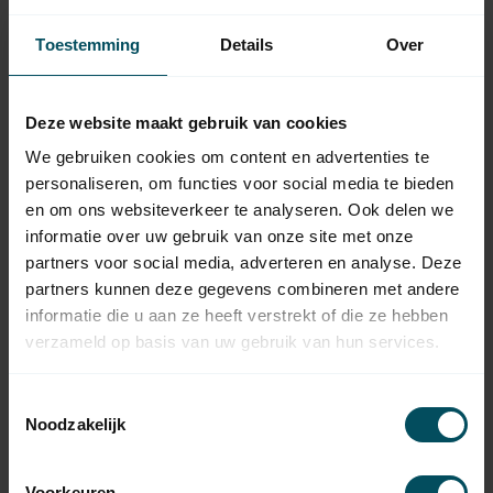
SELVE
Selve Adaptieset Ø 70x1,5
Toestemming
Details
Over
met doekgleuf voor type 2
5,95
buismotor
Op voorraad
Deze website maakt gebruik van cookies
We gebruiken cookies om content en advertenties te
SELVE
Selve Adaptieset Ø 63x1 met
personaliseren, om functies voor social media te bieden
doekgleuf voor type 2
5,95
buismotor
en om ons websiteverkeer te analyseren. Ook delen we
Op voorraad
informatie over uw gebruik van onze site met onze
partners voor social media, adverteren en analyse. Deze
partners kunnen deze gegevens combineren met andere
SELVE
Selve Adaptieset Ø 78x1,5
informatie die u aan ze heeft verstrekt of die ze hebben
met doekgleuf voor type 2
5,95
verzameld op basis van uw gebruik van hun services.
buismotor
Op voorraad
Toestemmingsselectie
Noodzakelijk
SELVE
Selve Motorbeugel SP1 en
5,95
SP2, M8
Op voorraad
Voorkeuren