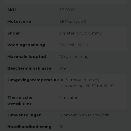
SKU
38 20 20
Motorserie
SE Plus, type 2
Snoer
3 meter, wit, 0,75 mm2
Voedingspanning
230 Volt - 50 Hz
Maximale looptijd
10 cycli per dag
Beschermingsklasse
IP44
Omgevingstemperatuur
-10 °C tot 40 °C en bij
uitzondering -20 °C tot 60 °C
Thermische
4 minuten
beveiliging
Omwentelingen
17 omw/min en 12 omw/min
Noodhandbediening