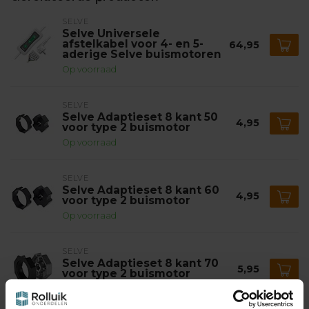
SELVE
Selve Universele
afstelkabel voor 4- en 5-
64,95
aderige Selve buismotoren
Op voorraad
SELVE
Selve Adaptieset 8 kant 50
4,95
voor type 2 buismotor
Op voorraad
SELVE
Selve Adaptieset 8 kant 60
4,95
voor type 2 buismotor
Op voorraad
SELVE
Selve Adaptieset 8 kant 70
5,95
voor type 2 buismotor
Op voorraad