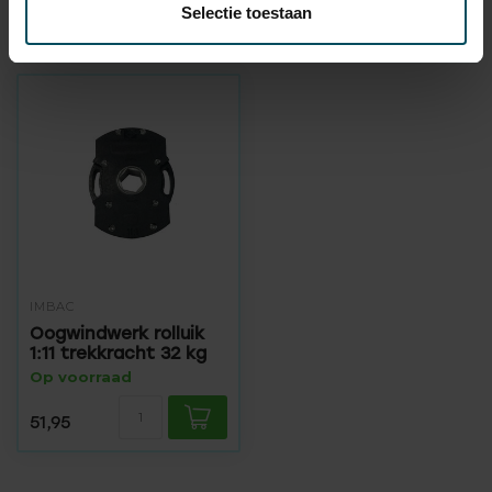
Selectie toestaan
Recent bekeken
IMBAC
Oogwindwerk rolluik
1:11 trekkracht 32 kg
Op voorraad
51,95