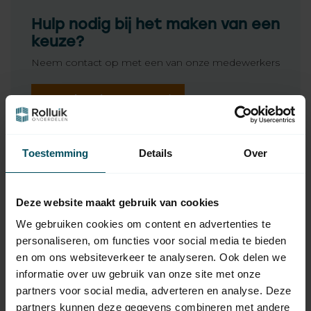
Hulp nodig bij het maken van een
keuze?
Neem contact op met een van onze medewerkers
Vraag het de expert
Toestemming
Details
Over
Gerelateerde producten
SELVE
Selve Windwerk 1:5
5,95
Deze website maakt gebruik van cookies
lagerprop alu 8 kant 40
Op voorraad
We gebruiken cookies om content en advertenties te
personaliseren, om functies voor social media te bieden
en om ons websiteverkeer te analyseren. Ook delen we
SELVE
Selve Windwerk 1:5
informatie over uw gebruik van onze site met onze
7,95
lagerprop alu 8 kant 60
partners voor social media, adverteren en analyse. Deze
Op voorraad
partners kunnen deze gegevens combineren met andere