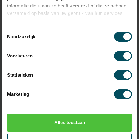
informatie die u aan ze heeft verstrekt of die ze hebben
SELVE
verzameld op basis van uw gebruik van hun services.
Selve Windwerk oog met
29,95
vierkante as 8 mm
Op voorraad
Toestemmingsselectie
Noodzakelijk
Voorkeuren
Specificaties
Statistieken
Artikelnummer
3942
Marketing
EAN Code
7432257579573
SKU
81 410 10-000
Alles toestaan