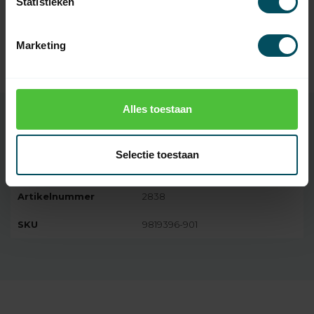
Statistieken
HUISMERK
Huismerk Sluitclip plissé
Marketing
4,95
hordeur
Op voorraad
Alles toestaan
Specificaties
Selectie toestaan
Artikelnummer
2838
SKU
9819396-901