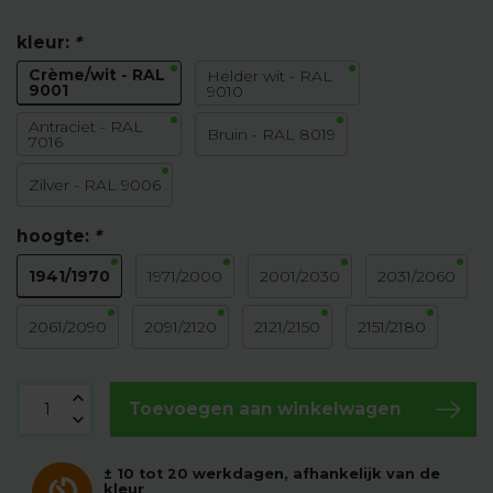
kleur:
*
Crème/wit - RAL
Helder wit - RAL
9001
9010
Antraciet - RAL
Bruin - RAL 8019
7016
Zilver - RAL 9006
hoogte:
*
1941/1970
1971/2000
2001/2030
2031/2060
2061/2090
2091/2120
2121/2150
2151/2180
Toevoegen aan winkelwagen
± 10 tot 20 werkdagen, afhankelijk van de
kleur