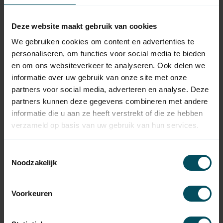
Vraag het de expert
Deze website maakt gebruik van cookies
We gebruiken cookies om content en advertenties te
personaliseren, om functies voor social media te bieden
en om ons websiteverkeer te analyseren. Ook delen we
Gerelateerde producten
informatie over uw gebruik van onze site met onze
HUISMERK
partners voor social media, adverteren en analyse. Deze
Huismerk Bovenrails plissé
49,95
partners kunnen deze gegevens combineren met andere
hordeur
informatie die u aan ze heeft verstrekt of die ze hebben
Op voorraad
verzameld op basis van uw gebruik van hun services.
HUISMERK
Huismerk Onderrails plissé
29,95
Toestemmingsselectie
hordeur
Noodzakelijk
Op voorraad
HUISMERK
Voorkeuren
Huismerk Handgreep plissé
4,95
hordeur
Op voorraad