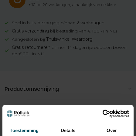
± 10 tot 20 werkdagen, afhankelijk van de kleur
Snel in huis:
bezorging
binnen
2 werkdagen
Gratis verzending
bij besteding van € 100,- (in NL)
Aangesloten bij
Thuiswinkel Waarborg
Gratis retourneren
binnen 14 dagen (producten boven
de € 20,- in NL)
Productomschrijving
Hulp nodig bij het maken van een
keuze?
Toestemming
Details
Over
Neem contact op met een van onze medewerkers