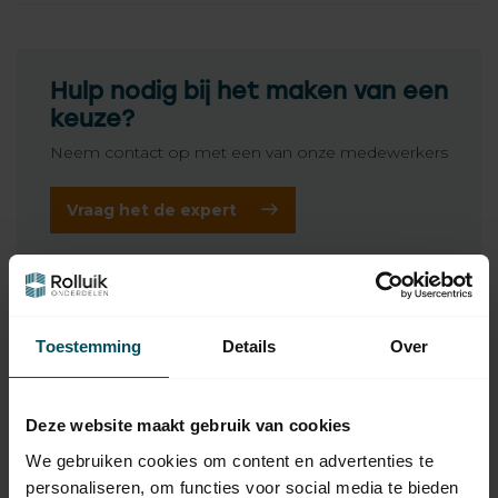
Hulp nodig bij het maken van een
keuze?
Neem contact op met een van onze medewerkers
Vraag het de expert
Gerelateerde producten
Toestemming
Details
Over
SELVE
Selve Bandopwinder -
9,95
bandoproller 5 meter
Op voorraad
Deze website maakt gebruik van cookies
We gebruiken cookies om content en advertenties te
SELVE
Selve Bandopwinder -
personaliseren, om functies voor social media te bieden
12,95