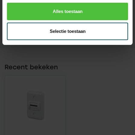
Artikelnummer
2007
Alles toestaan
EAN Code
7432257090092
SKU
172701
Selectie toestaan
Recent bekeken