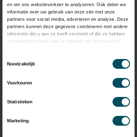
bandoproller 7 mtr
en om ons websiteverkeer te analyseren. Ook delen we
Op voorraad
informatie over uw gebruik van onze site met onze
partners voor social media, adverteren en analyse. Deze
SELVE
partners kunnen deze gegevens combineren met andere
Selve Bandopwinder -
bandoproller 11 meter - 18
23,95
informatie die u aan ze heeft verstrekt of die ze hebben
mm band
verzameld op basis van uw gebruik van hun services.
Op voorraad
Toestemmingsselectie
SELVE
Noodzakelijk
Selve Bandopwinder -
bandoproller 5 meter -
10,95
design
Op voorraad
Voorkeuren
Statistieken
Specificaties
Marketing