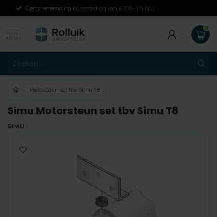
Gratis verzending
bij besteding van € 100,- (in NL)
MENU
Motorsteun set tbv Simu T8
Simu Motorsteun set tbv Simu T8
SIMU