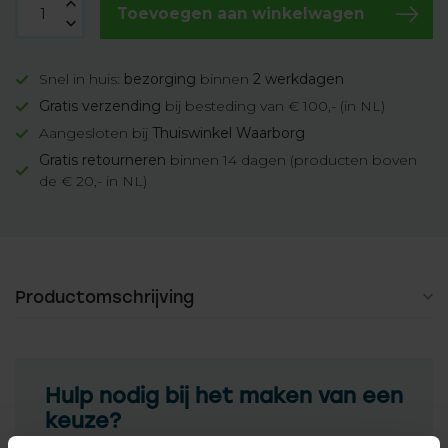
Toevoegen aan winkelwagen
Snel in huis:
bezorging
binnen
2 werkdagen
Gratis verzending
bij besteding van € 100,- (in NL)
Aangesloten bij
Thuiswinkel Waarborg
Gratis retourneren
binnen 14 dagen (producten boven
de € 20,- in NL)
Productomschrijving
Hulp nodig bij het maken van een
keuze?