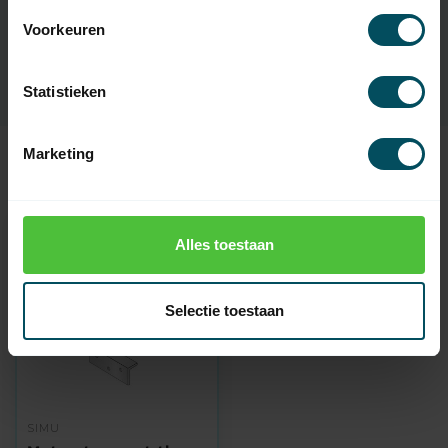
EAN Code
3264704686091
Voorkeuren
SKU
9541101
Statistieken
Marketing
Recent bekeken
Alles toestaan
Selectie toestaan
SIMU