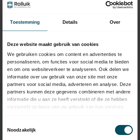
Neem contact op met een van onze medewerkers
Vraag het de expert
Toestemming
Details
Over
Gerelateerde producten
Deze website maakt gebruik van cookies
We gebruiken cookies om content en advertenties te
SIMU
Simu T8 rolluikmotor /
personaliseren, om functies voor social media te bieden
499,95
buismotor Simu
en om ons websiteverkeer te analyseren. Ook delen we
Op voorraad
informatie over uw gebruik van onze site met onze
partners voor social media, adverteren en analyse. Deze
partners kunnen deze gegevens combineren met andere
informatie die u aan ze heeft verstrekt of die ze hebben
verzameld op basis van uw gebruik van hun services.
Specificaties
Toestemmingsselectie
Artikelnummer
1078
Noodzakelijk