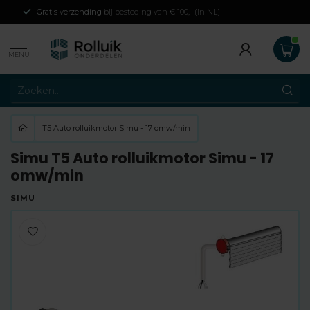
Gratis verzending
bij besteding van € 100,- (in NL)
MENU
T5 Auto rolluikmotor Simu - 17 omw/min
Simu T5 Auto rolluikmotor Simu - 17
omw/min
SIMU