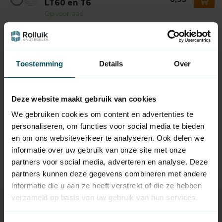
LT60 en T6
Op voorraad
SIMU
Simu Motorsteun Simu T5
8,95
standaard + montageset
Toestemming
Details
Over
Op voorraad
SIMU
Deze website maakt gebruik van cookies
Simu Motorsteun Simu T5
4,95
universeel
We gebruiken cookies om content en advertenties te
Op voorraad
personaliseren, om functies voor social media te bieden
en om ons websiteverkeer te analyseren. Ook delen we
SOMFY
informatie over uw gebruik van onze site met onze
Somfy Starre verbinding
4,95
OctoEasy
partners voor social media, adverteren en analyse. Deze
Op voorraad
partners kunnen deze gegevens combineren met andere
informatie die u aan ze heeft verstrekt of die ze hebben
verzameld op basis van uw gebruik van hun services.