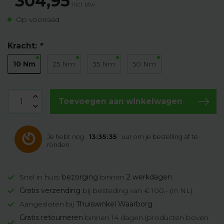
304,95
Incl. btw
Op voorraad
Kracht:
*
10 Nm
25 Nm
35 Nm
50 Nm
Toevoegen aan winkelwagen
Je hebt nog
13:35:34
uur om je bestelling af te
ronden.
Snel in huis:
bezorging
binnen
2 werkdagen
Gratis verzending
bij besteding van € 100,- (in NL)
Aangesloten bij
Thuiswinkel Waarborg
Gratis retourneren
binnen 14 dagen (producten boven