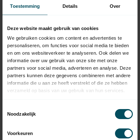
39,95
handzender
Toestemming
Details
Over
Op voorraad
SIMU
Deze website maakt gebruik van cookies
Simu 5-kanaals HZ
54,95
handzender
We gebruiken cookies om content en advertenties te
Op voorraad
personaliseren, om functies voor social media te bieden
en om ons websiteverkeer te analyseren. Ook delen we
informatie over uw gebruik van onze site met onze
SIMU
Simu 6-kant 7 mm as met
partners voor social media, adverteren en analyse. Deze
oog tbv
19,95
noodhandbediening Simu
partners kunnen deze gegevens combineren met andere
T5 & T6 DMI
informatie die u aan ze heeft verstrekt of die ze hebben
Op voorraad
verzameld op basis van uw gebruik van hun services.
HUISMERK
Toestemmingsselectie
Huismerk Slingerstang
29,95
1200 mm
Noodzakelijk
Op voorraad
Voorkeuren
HUISMERK