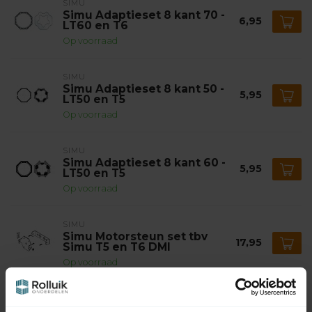
SIMU
Simu Adaptieset 8 kant 70 -
6,95
LT60 en T6
Op voorraad
SIMU
Simu Adaptieset 8 kant 50 -
5,95
LT50 en T5
Op voorraad
SIMU
Simu Adaptieset 8 kant 60 -
5,95
LT50 en T5
Op voorraad
SIMU
Simu Motorsteun set tbv
17,95
Simu T5 en T6 DMI
Op voorraad
SIMU
Simu 1-kanaals HZ