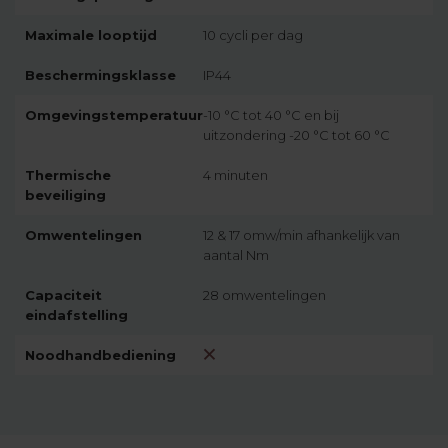
Maximale looptijd
10 cycli per dag
Beschermingsklasse
IP44
Omgevingstemperatuur
-10 °C tot 40 °C en bij
uitzondering -20 °C tot 60 °C
Thermische
4 minuten
beveiliging
Omwentelingen
12 & 17 omw/min afhankelijk van
aantal Nm
Capaciteit
28 omwentelingen
eindafstelling
Noodhandbediening