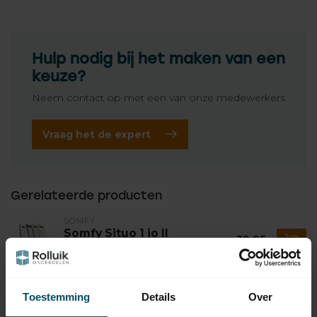
Hulp nodig bij het maken van een
keuze?
Neem contact op met een van onze medewerkers
Vraag het de expert
Gerelateerde producten
SOMFY
Somfy Situo 1 io II
39,95
afstandsbediening
Op voorraad
Toestemming
Details
Over
SOMFY
Somfy Situo 5 io II
58,95