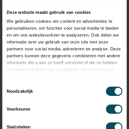
afstandsbediening
Op voorraad
Deze website maakt gebruik van cookies
We gebruiken cookies om content en advertenties te
HIRSCHMANN
Hirschmann ST-Serie
personaliseren, om functies voor social media te bieden
23,95
connector
en om ons websiteverkeer te analyseren. Ook delen we
Op voorraad
informatie over uw gebruik van onze site met onze
partners voor social media, adverteren en analyse. Deze
SOMFY
partners kunnen deze gegevens combineren met andere
Somfy Situo 1 A/M io Pure II
76,95
afstandbediening
informatie die u aan ze heeft verstrekt of die ze hebben
Op voorraad
verzameld op basis van uw gebruik van hun services.
SOMFY
Toestemmingsselectie
Somfy Situo 5 Variation A/M
99,95
Noodzakelijk
io II afstandsbediening
Op voorraad
Voorkeuren
Statistieken