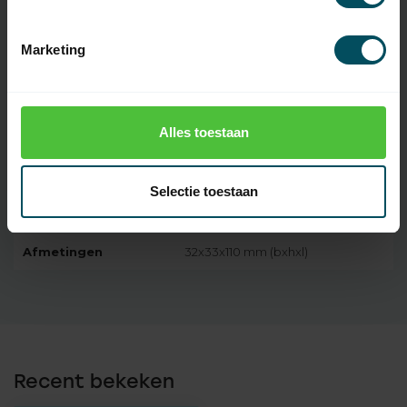
Specificaties
Marketing
Artikelnummer
6068
SKU
1811131
Alles toestaan
Spanning
230 Volt
Frequentie
868 MHz
Selectie toestaan
Beschermingsklasse
IP54
Afmetingen
32x33x110 mm (bxhxl)
Recent bekeken